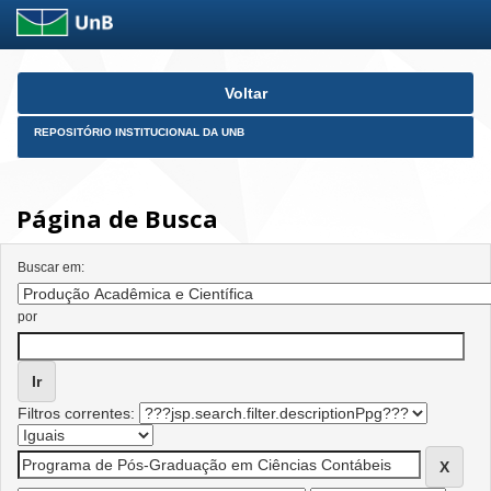
Skip
Voltar
navigation
REPOSITÓRIO INSTITUCIONAL DA UNB
Página de Busca
Buscar em:
por
Filtros correntes: