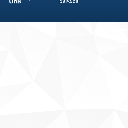
Fale conosco
Sobre