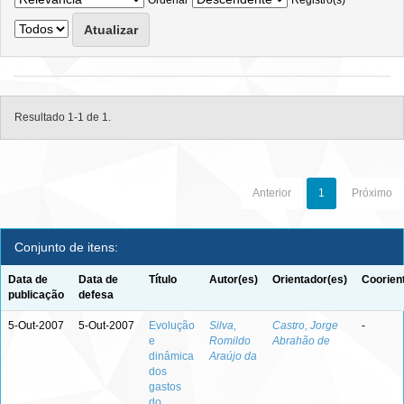
Ordenar
Registro(s)
Resultado 1-1 de 1.
Anterior
1
Próximo
Conjunto de itens:
Data de
Data de
Título
Autor(es)
Orientador(es)
Coorien
publicação
defesa
5-Out-2007
5-Out-2007
Evolução
Silva,
Castro, Jorge
-
e
Romildo
Abrahão de
dinâmica
Araújo da
dos
gastos
do