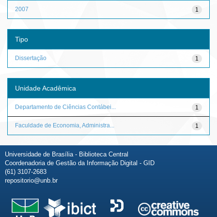
2007
1
Tipo
Dissertação
1
Unidade Acadêmica
Departamento de Ciências Contábei...
1
Faculdade de Economia, Administra...
1
Universidade de Brasília - Biblioteca Central
Coordenadoria de Gestão da Informação Digital - GID
(61) 3107-2683
repositorio@unb.br