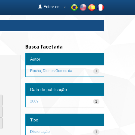
Entrar em:
Busca facetada
Autor
Rocha, Diones Gomes da
1
Data de publicação
2009
1
Tipo
Dissertação
1