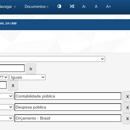
Navegar
Documentos
A-
A
A+
NAL DA UNB