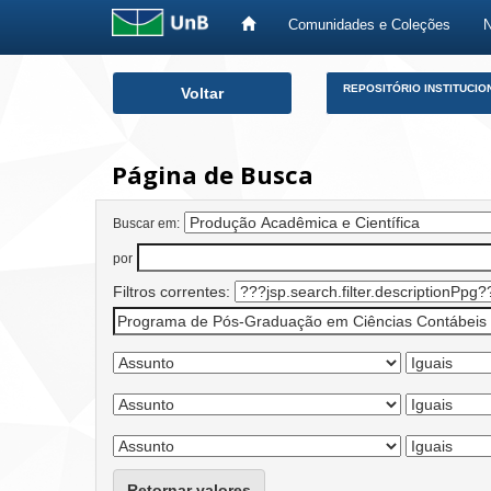
Comunidades e Coleções
Skip
REPOSITÓRIO INSTITUCIO
Voltar
navigation
Página de Busca
Buscar em:
por
Filtros correntes:
Retornar valores