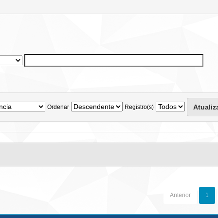
Ordenar
Registro(s)
Anterior
1