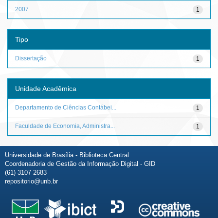
2007
1
Tipo
Dissertação
1
Unidade Acadêmica
Departamento de Ciências Contábei...
1
Faculdade de Economia, Administra...
1
Universidade de Brasília - Biblioteca Central
Coordenadoria de Gestão da Informação Digital - GID
(61) 3107-2683
repositorio@unb.br