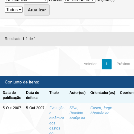
Ordenar
Registro(s)
Resultado 1-1 de 1.
Anterior
1
Próximo
Conjunto de itens:
Data de
Data de
Título
Autor(es)
Orientador(es)
Coorien
publicação
defesa
5-Out-2007
5-Out-2007
Evolução
Silva,
Castro, Jorge
-
e
Romildo
Abrahão de
dinâmica
Araújo da
dos
gastos
do