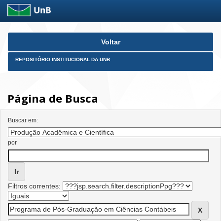
Skip
Voltar
navigation
REPOSITÓRIO INSTITUCIONAL DA UNB
Página de Busca
Buscar em:
por
Filtros correntes: