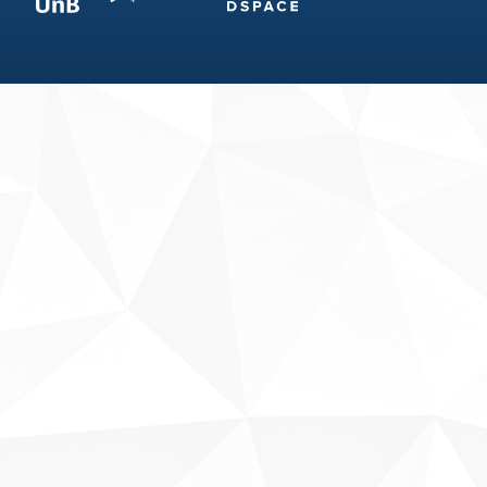
Fale conosco
Sobre