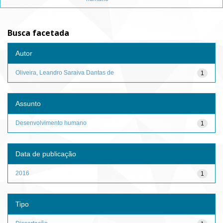
Busca facetada
Autor
Oliveira, Leandro Saraiva Dantas de
1
Assunto
Desenvolvimento humano
1
Data de publicação
2016
1
Tipo