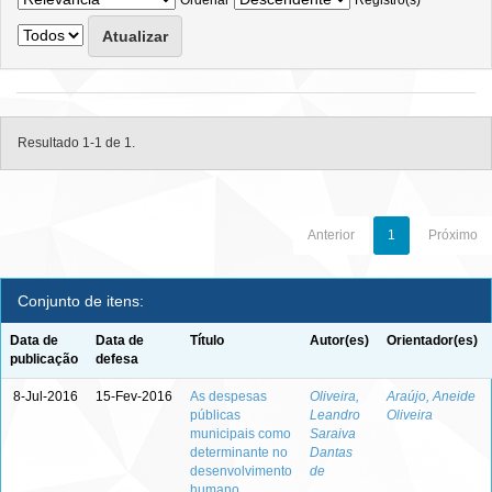
Ordenar
Registro(s)
Resultado 1-1 de 1.
Anterior
1
Próximo
Conjunto de itens:
Data de
Data de
Título
Autor(es)
Orientador(es)
publicação
defesa
8-Jul-2016
15-Fev-2016
As despesas
Oliveira,
Araújo, Aneide
públicas
Leandro
Oliveira
municipais como
Saraiva
determinante no
Dantas
desenvolvimento
de
humano