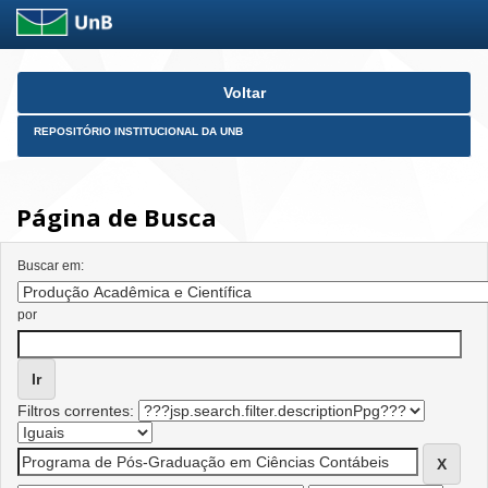
Skip
Voltar
navigation
REPOSITÓRIO INSTITUCIONAL DA UNB
Página de Busca
Buscar em:
por
Filtros correntes: