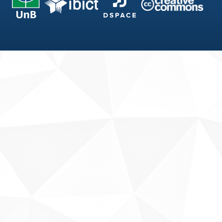
Fale conosco
Sobre