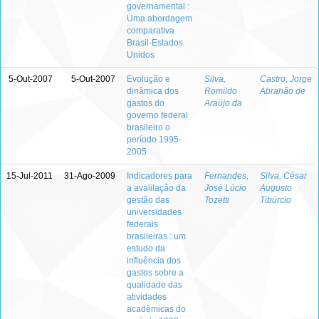
governamental :
Uma abordagem
comparativa
Brasil-Estados
Unidos
5-Out-2007
5-Out-2007
Evolução e
Silva,
Castro, Jorge
dinâmica dos
Romildo
Abrahão de
gastos do
Araújo da
governo federal
brasileiro o
período 1995-
2005
15-Jul-2011
31-Ago-2009
Indicadores para
Fernandes,
Silva, César
a avalilação da
José Lúcio
Augusto
gestão das
Tozetti
Tibúrcio
universidades
federais
brasileiras : um
estudo da
influência dos
gastos sobre a
qualidade das
atividades
acadêmicas do