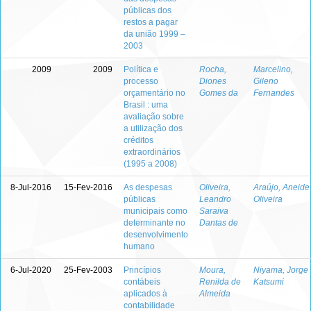
públicas dos
restos a pagar
da união 1999 –
2003
2009
2009
Política e
Rocha,
Marcelino,
processo
Diones
Gileno
orçamentário no
Gomes da
Fernandes
Brasil : uma
avaliação sobre
a utilização dos
créditos
extraordinários
(1995 a 2008)
8-Jul-2016
15-Fev-2016
As despesas
Oliveira,
Araújo, Aneide
públicas
Leandro
Oliveira
municipais como
Saraiva
determinante no
Dantas de
desenvolvimento
humano
6-Jul-2020
25-Fev-2003
Princípios
Moura,
Niyama, Jorge
contábeis
Renilda de
Katsumi
aplicados à
Almeida
contabilidade