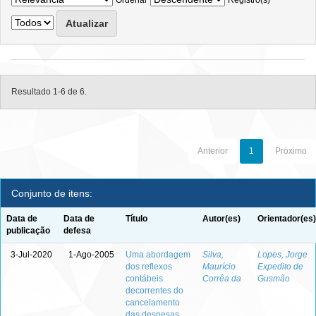
Ordenar
Registro(s)
Resultado 1-6 de 6.
Anterior
1
Próximo
Conjunto de itens:
Data de
Data de
Título
Autor(es)
Orientador(es)
publicação
defesa
3-Jul-2020
1-Ago-2005
Uma abordagem
Silva,
Lopes, Jorge
dos reflexos
Maurício
Expedito de
contábeis
Corrêa da
Gusmão
decorrentes do
cancelamento
das despesas