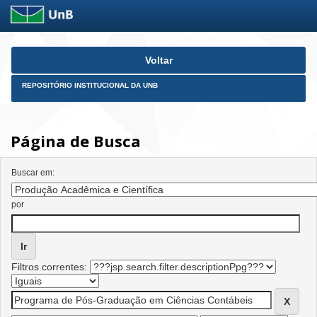
Skip
Voltar
navigation
REPOSITÓRIO INSTITUCIONAL DA UNB
Página de Busca
Buscar em:
por
Filtros correntes: