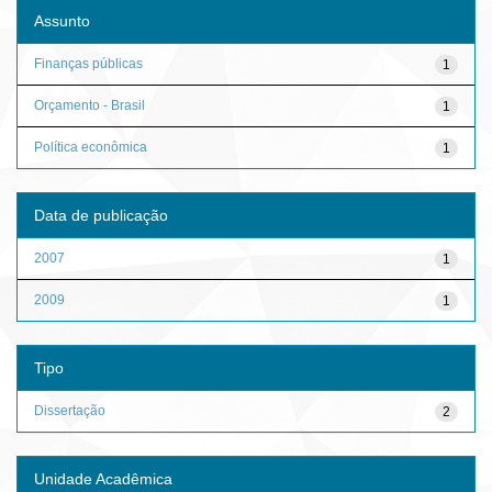
Assunto
Finanças públicas
1
Orçamento - Brasil
1
Política econômica
1
Data de publicação
2007
1
2009
1
Tipo
Dissertação
2
Unidade Acadêmica