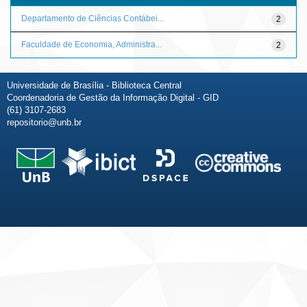
Departamento de Ciências Contábei...
2
Faculdade de Economia, Administra...
2
Universidade de Brasília - Biblioteca Central
Coordenadoria de Gestão da Informação Digital - GID
(61) 3107-2683
repositorio@unb.br
Fale conosco
Sobre