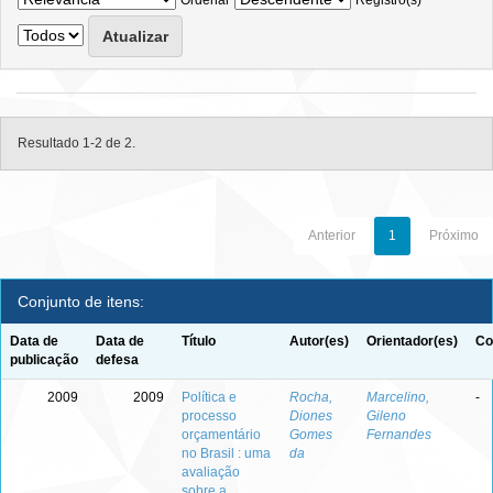
Ordenar
Registro(s)
Resultado 1-2 de 2.
Anterior
1
Próximo
Conjunto de itens:
Data de
Data de
Título
Autor(es)
Orientador(es)
Co
publicação
defesa
2009
2009
Política e
Rocha,
Marcelino,
-
processo
Diones
Gileno
orçamentário
Gomes
Fernandes
no Brasil : uma
da
avaliação
sobre a