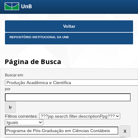
Skip
Voltar
navigation
REPOSITÓRIO INSTITUCIONAL DA UNB
Página de Busca
Buscar em:
por
Filtros correntes: