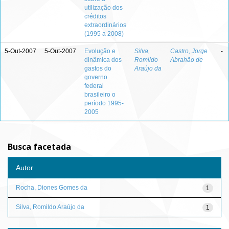
utilização dos
créditos
extraordinários
(1995 a 2008)
5-Out-2007
5-Out-2007
Evolução e
Silva,
Castro, Jorge
-
dinâmica dos
Romildo
Abrahão de
gastos do
Araújo da
governo
federal
brasileiro o
período 1995-
2005
Busca facetada
Autor
Rocha, Diones Gomes da
1
Silva, Romildo Araújo da
1