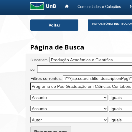
Comunidades e Coleções
Skip
REPOSITÓRIO INSTITUCIO
Voltar
navigation
Página de Busca
Buscar em:
por
Filtros correntes:
Retornar valores