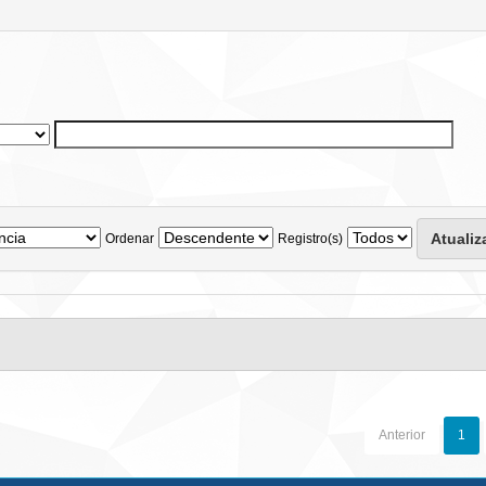
Ordenar
Registro(s)
Anterior
1