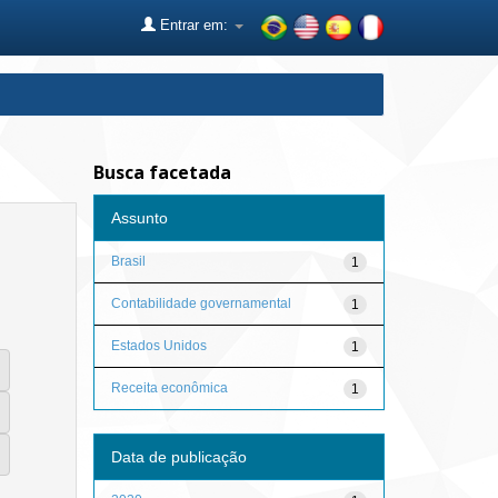
Entrar em:
Busca facetada
Assunto
Brasil
1
Contabilidade governamental
1
Estados Unidos
1
Receita econômica
1
Data de publicação