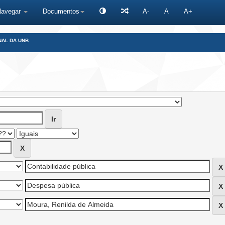
Navegar
Documentos
A-
A
A+
NAL DA UNB