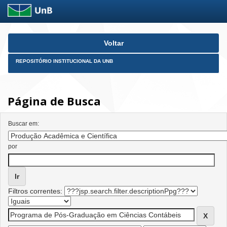
Skip
Voltar
navigation
REPOSITÓRIO INSTITUCIONAL DA UNB
Página de Busca
Buscar em:
por
Filtros correntes: