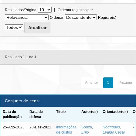
|
Resultados/Página
Ordenar registros por
Ordenar
Registro(s)
Resultado 1-1 de 1.
Anterior
1
Próximo
Conjunto de itens:
Data de
Data de
Título
Autor(es)
Orientador(es)
C
publicação
defesa
25-Ago-2023
20-Dez-2022
Informações
Souza,
Rodrigues,
-
de custos
Enio
Evaldo Cesar