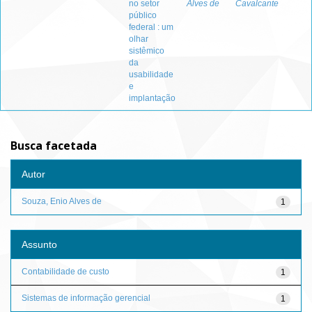
no setor
Alves de
Cavalcante
público
federal : um
olhar
sistêmico
da
usabilidade
e
implantação
Busca facetada
Autor
Souza, Enio Alves de
1
Assunto
Contabilidade de custo
1
Sistemas de informação gerencial
1