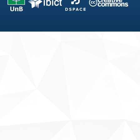
Fale conosco
Sobre