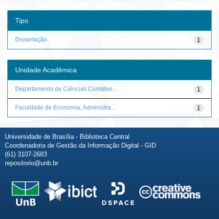
Tipo
Dissertação
1
Unidade Acadêmica
Departamento de Ciências Contábei...
1
Faculdade de Economia, Administra...
1
Universidade de Brasília - Biblioteca Central
Coordenadoria de Gestão da Informação Digital - GID
(61) 3107-2683
repositorio@unb.br