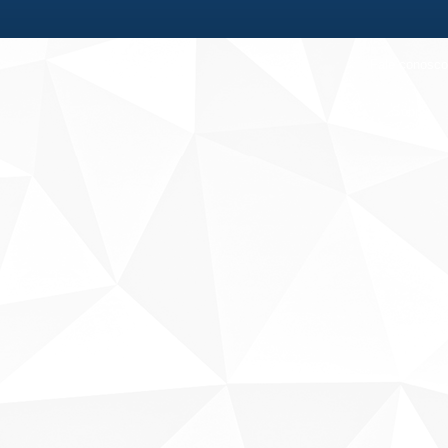
Fale conosco
Sobre