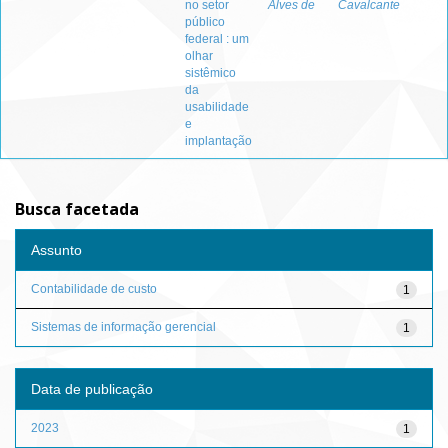
no setor
Alves de
Cavalcante
público
federal : um
olhar
sistêmico
da
usabilidade
e
implantação
Busca facetada
Assunto
Contabilidade de custo
1
Sistemas de informação gerencial
1
Data de publicação
2023
1