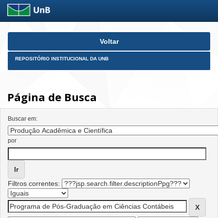
Skip
Voltar
navigation
REPOSITÓRIO INSTITUCIONAL DA UNB
Página de Busca
Buscar em:
por
Filtros correntes: