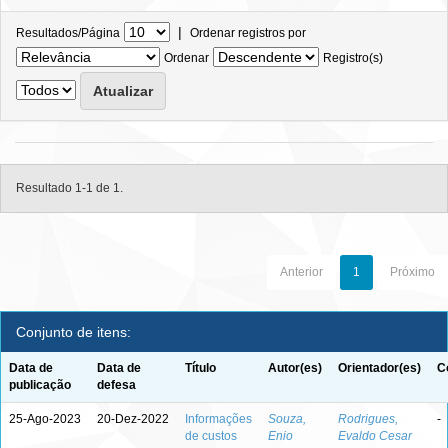
|
Resultados/Página
Ordenar registros por
Ordenar
Registro(s)
Resultado 1-1 de 1.
Anterior
1
Próximo
Conjunto de itens:
Data de
Data de
Título
Autor(es)
Orientador(es)
C
publicação
defesa
25-Ago-2023
20-Dez-2022
Informações
Souza,
Rodrigues,
-
de custos
Enio
Evaldo Cesar