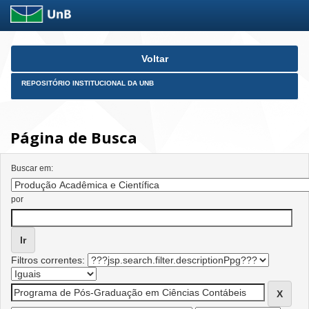
Skip
Voltar
navigation
REPOSITÓRIO INSTITUCIONAL DA UNB
Página de Busca
Buscar em:
por
Filtros correntes: