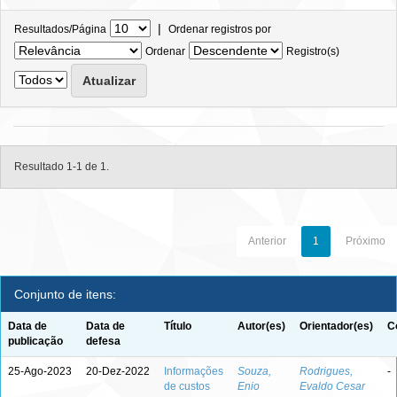
|
Resultados/Página
Ordenar registros por
Ordenar
Registro(s)
Resultado 1-1 de 1.
Anterior
1
Próximo
Conjunto de itens:
Data de
Data de
Título
Autor(es)
Orientador(es)
C
publicação
defesa
25-Ago-2023
20-Dez-2022
Informações
Souza,
Rodrigues,
-
de custos
Enio
Evaldo Cesar