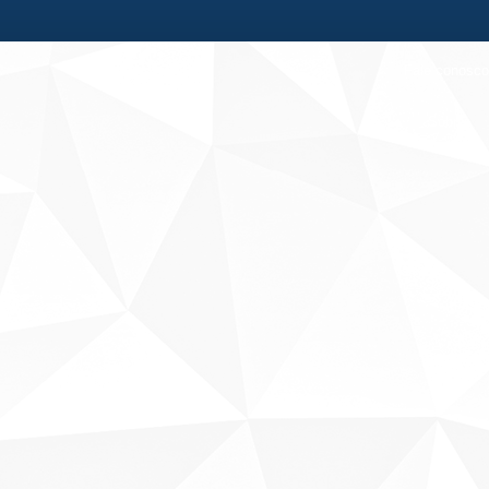
Fale conosco
Sobre