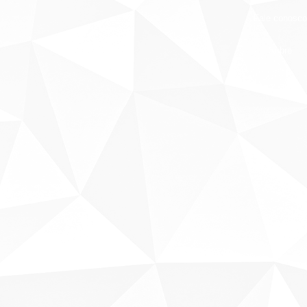
Fale conosco
Sobre