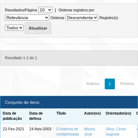
|
Resultados/Página
Ordenar registros por
Ordenar
Registro(s)
Resultado 1-1 de 1.
Anterior
1
Próximo
Conjunto de itens:
Data de
Data de
Título
Autor(es)
Orientador(es)
publicação
defesa
22-Fev-2021
24-Nov-2003
O sistema de
Moura,
Silva, César
-
contabilidade
José
Augusto