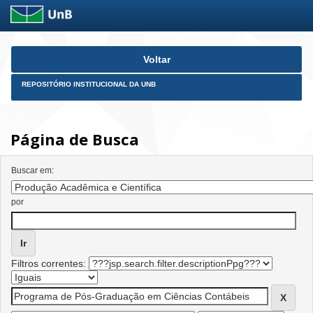
Skip
Voltar
navigation
REPOSITÓRIO INSTITUCIONAL DA UNB
Página de Busca
Buscar em:
por
Filtros correntes: