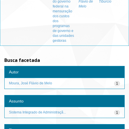
do governo
Flávio de
Tibúrcio
federal na
Melo
mensuração
dos custos
dos
programas
de governo e
das unidades
gestoras
Busca facetada
Autor
Moura, José Flávio de Melo
1
Assunto
Sistema Integrado de Administraçã...
1