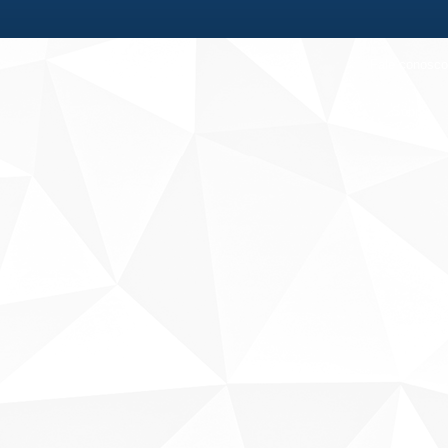
Fale conosco
Sobre