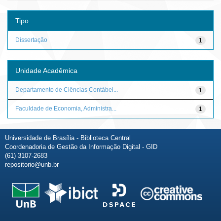
Tipo
Dissertação
1
Unidade Acadêmica
Departamento de Ciências Contábei...
1
Faculdade de Economia, Administra...
1
Universidade de Brasília - Biblioteca Central
Coordenadoria de Gestão da Informação Digital - GID
(61) 3107-2683
repositorio@unb.br