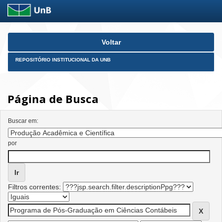
Skip
Voltar
navigation
REPOSITÓRIO INSTITUCIONAL DA UNB
Página de Busca
Buscar em:
por
Filtros correntes: