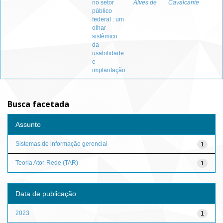
no setor
Alves de
Cavalcante
público
federal : um
olhar
sistêmico
da
usabilidade
e
implantação
Busca facetada
Assunto
Sistemas de informação gerencial
1
Teoria Ator-Rede (TAR)
1
Data de publicação
2023
1