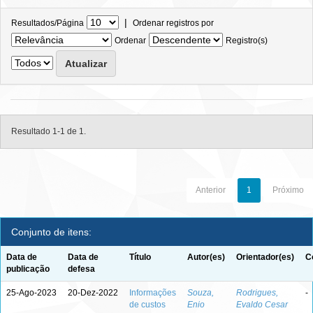
|
Resultados/Página
Ordenar registros por
Ordenar
Registro(s)
Resultado 1-1 de 1.
Anterior
1
Próximo
Conjunto de itens:
Data de
Data de
Título
Autor(es)
Orientador(es)
C
publicação
defesa
25-Ago-2023
20-Dez-2022
Informações
Souza,
Rodrigues,
-
de custos
Enio
Evaldo Cesar