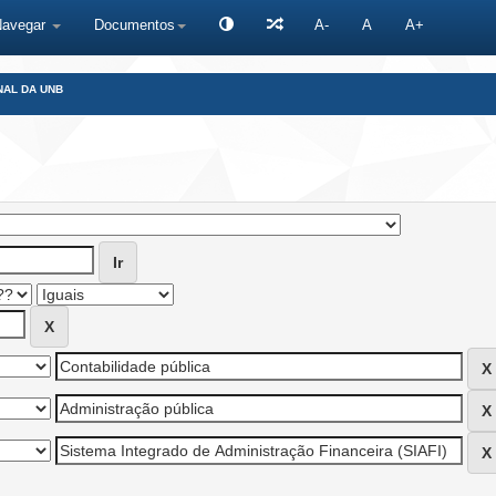
Navegar
Documentos
A-
A
A+
NAL DA UNB