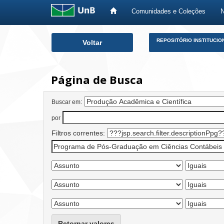
Comunidades e Coleções
Skip
REPOSITÓRIO INSTITUCIO
Voltar
navigation
Página de Busca
Buscar em:
por
Filtros correntes:
Retornar valores