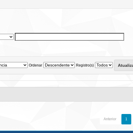
Ordenar
Registro(s)
Anterior
1