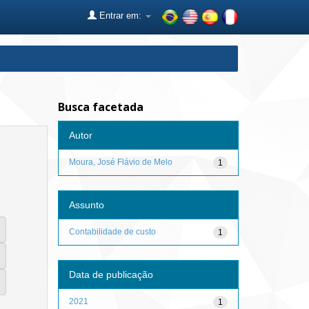
Entrar em:
Busca facetada
Autor
Moura, José Flávio de Melo
1
Assunto
Contabilidade de custo
1
Data de publicação
2021
1