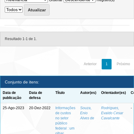
Ordenar
Registro(s)
Resultado 1-1 de 1.
Anterior
1
Próximo
Conjunto de itens:
Data de
Data de
Título
Autor(es)
Orientador(es)
C
publicação
defesa
25-Ago-2023
20-Dez-2022
Informações
Souza,
Rodrigues,
-
de custos
Enio
Evaldo Cesar
no setor
Alves de
Cavalcante
público
federal : um
olhar