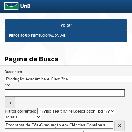
Skip
Voltar
navigation
REPOSITÓRIO INSTITUCIONAL DA UNB
Página de Busca
Buscar em:
por
Filtros correntes: