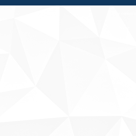
Fale conosco
Sobre