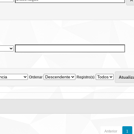
Ordenar
Registro(s)
Anterior
1