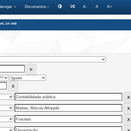
Navegar
Documentos
A-
A
A+
NAL DA UNB