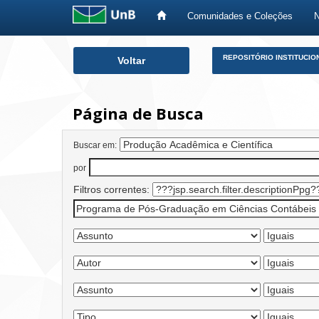
Comunidades e Coleções
Skip
REPOSITÓRIO INSTITUCIO
Voltar
navigation
Página de Busca
Buscar em:
por
Filtros correntes: