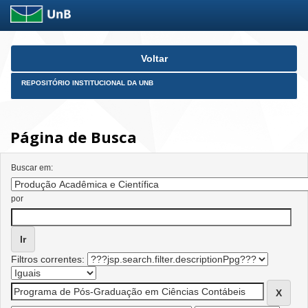
Skip
Voltar
navigation
REPOSITÓRIO INSTITUCIONAL DA UNB
Página de Busca
Buscar em:
por
Filtros correntes: