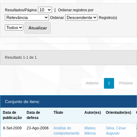
|
Resultados/Página
Ordenar registros por
Ordenar
Registro(s)
Resultado 1-1 de 1.
Anterior
1
Próximo
Conjunto de itens:
Data de
Data de
Título
Autor(es)
Orientador(es)
publicação
defesa
8-Set-2009
23-Ago-2006
Análise do
Matias,
Silva, César
comportamento
Márcia
Augusto