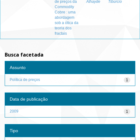
de preços da
Athayde
Tibúrcio
Commodity
Cobre : uma
abordagem
sob a ótica da
teoria dos
fractais
Busca facetada
Assunto
Política de preços
1
Data de publicação
2009
1
Tipo