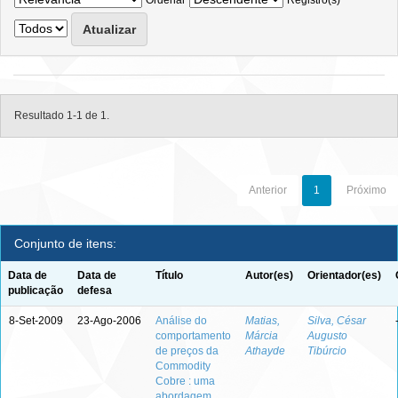
Ordenar
Registro(s)
Resultado 1-1 de 1.
Anterior
1
Próximo
Conjunto de itens:
Data de
Data de
Título
Autor(es)
Orientador(es)
publicação
defesa
8-Set-2009
23-Ago-2006
Análise do
Matias,
Silva, César
comportamento
Márcia
Augusto
de preços da
Athayde
Tibúrcio
Commodity
Cobre : uma
abordagem