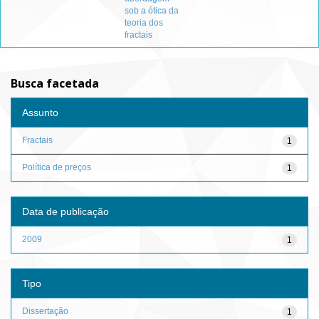
sob a ótica da
teoria dos
fractais
Busca facetada
Assunto
Fractais
1
Política de preços
1
Data de publicação
2009
1
Tipo
Dissertação
1