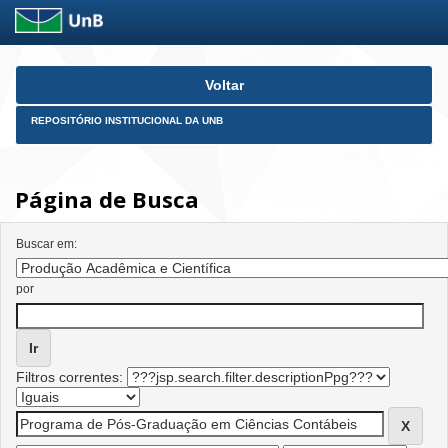
Skip
Voltar
navigation
REPOSITÓRIO INSTITUCIONAL DA UNB
Página de Busca
Buscar em:
por
Filtros correntes: