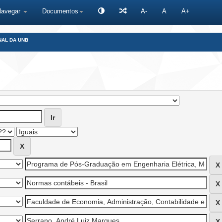
Navegar
Documentos
A-
A
A+
NAL DA UNB