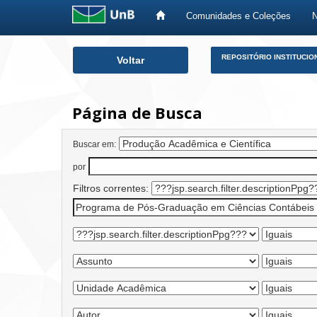
Comunidades e Coleções
Skip
REPOSITÓRIO INSTITUCIO
Voltar
navigation
Página de Busca
Buscar em:
por
Filtros correntes: