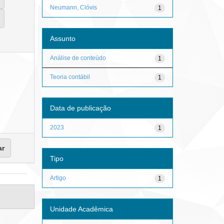
Neumann, Clóvis
1
Assunto
Análise de conteúdo
1
Teoria contábil
1
Data de publicação
2023
1
Tipo
Artigo
1
Unidade Acadêmica