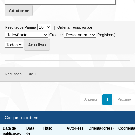
|
Resultados/Página
Ordenar registros por
Ordenar
Registro(s)
Resultado 1-1 de 1.
Anterior
1
Próximo
Conjunto de itens:
Data de
Data
Título
Autor(es)
Orientador(es)
Coorienta
publicação
de