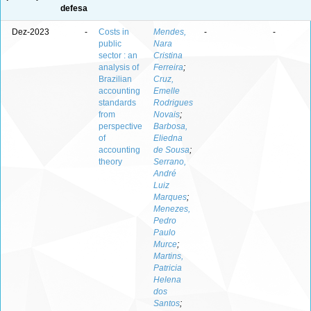
defesa
Dez-2023
-
Costs in
Mendes,
-
-
public
Nara
sector : an
Cristina
analysis of
Ferreira
;
Brazilian
Cruz,
accounting
Emelle
standards
Rodrigues
from
Novais
;
perspective
Barbosa,
of
Eliedna
accounting
de Sousa
;
theory
Serrano,
André
Luiz
Marques
;
Menezes,
Pedro
Paulo
Murce
;
Martins,
Patricia
Helena
dos
Santos
;