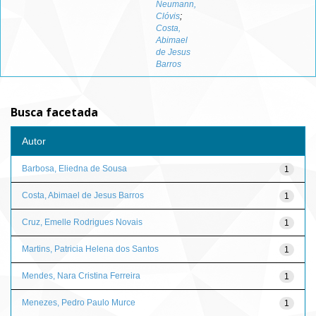
Neumann,
Clóvis
;
Costa,
Abimael
de Jesus
Barros
Busca facetada
Autor
Barbosa, Eliedna de Sousa
1
Costa, Abimael de Jesus Barros
1
Cruz, Emelle Rodrigues Novais
1
Martins, Patricia Helena dos Santos
1
Mendes, Nara Cristina Ferreira
1
Menezes, Pedro Paulo Murce
1