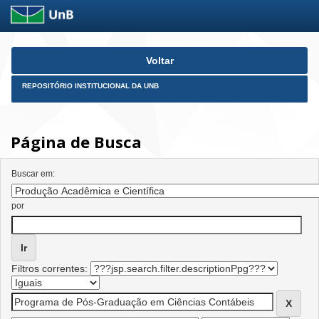
Skip
Voltar
navigation
REPOSITÓRIO INSTITUCIONAL DA UNB
Página de Busca
Buscar em:
por
Filtros correntes: