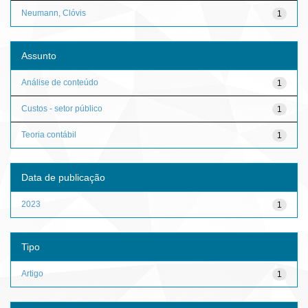
Neumann, Clóvis
1
Assunto
Análise de conteúdo
1
Custos - setor público
1
Teoria contábil
1
Data de publicação
2023
1
Tipo
Artigo
1