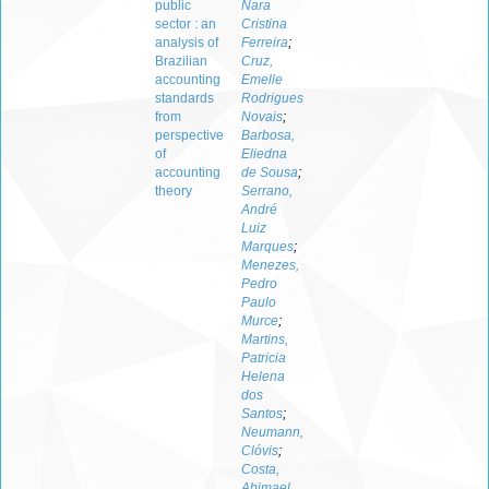
public
Nara
sector : an
Cristina
analysis of
Ferreira
;
Brazilian
Cruz,
accounting
Emelle
standards
Rodrigues
from
Novais
;
perspective
Barbosa,
of
Eliedna
accounting
de Sousa
;
theory
Serrano,
André
Luiz
Marques
;
Menezes,
Pedro
Paulo
Murce
;
Martins,
Patricia
Helena
dos
Santos
;
Neumann,
Clóvis
;
Costa,
Abimael