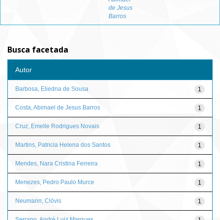
de Jesus
Barros
Busca facetada
Autor
Barbosa, Eliedna de Sousa
1
Costa, Abimael de Jesus Barros
1
Cruz, Emelle Rodrigues Novais
1
Martins, Patricia Helena dos Santos
1
Mendes, Nara Cristina Ferreira
1
Menezes, Pedro Paulo Murce
1
Neumann, Clóvis
1
Serrano, André Luiz Marques
1