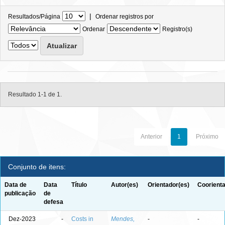
|
Resultados/Página
Ordenar registros por
Ordenar
Registro(s)
Resultado 1-1 de 1.
Anterior
1
Próximo
Conjunto de itens:
Data de
Data
Título
Autor(es)
Orientador(es)
Coorienta
publicação
de
defesa
Dez-2023
-
Costs in
Mendes,
-
-