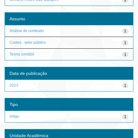
Assunto
Análise de conteúdo
1
Custos - setor público
1
Teoria contábil
1
Data de publicação
2023
1
Tipo
Artigo
1
Unidade Acadêmica