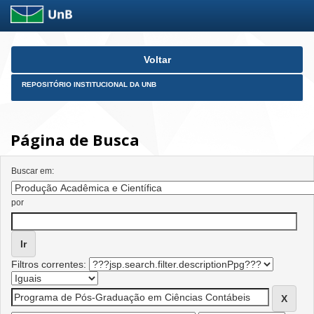
Skip
Voltar
navigation
REPOSITÓRIO INSTITUCIONAL DA UNB
Página de Busca
Buscar em:
por
Filtros correntes: