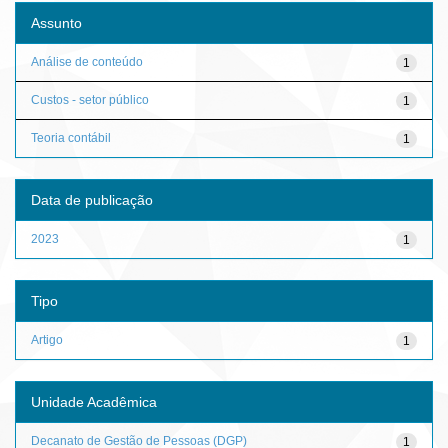
Assunto
Análise de conteúdo
1
Custos - setor público
1
Teoria contábil
1
Data de publicação
2023
1
Tipo
Artigo
1
Unidade Acadêmica
Decanato de Gestão de Pessoas (DGP)
1