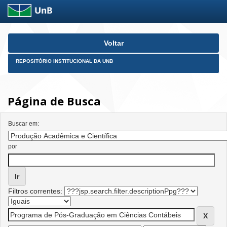
Skip
Voltar
navigation
REPOSITÓRIO INSTITUCIONAL DA UNB
Página de Busca
Buscar em:
por
Filtros correntes: