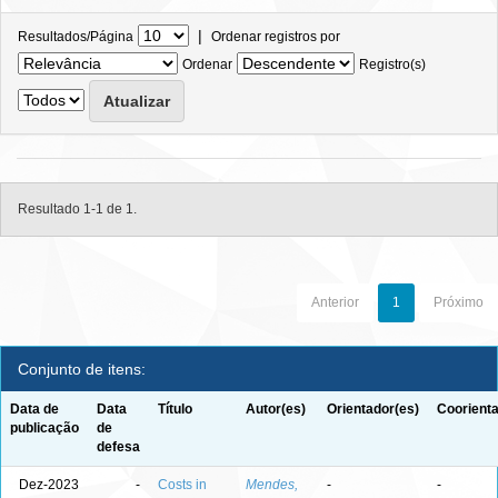
|
Resultados/Página
Ordenar registros por
Ordenar
Registro(s)
Resultado 1-1 de 1.
Anterior
1
Próximo
Conjunto de itens:
Data de
Data
Título
Autor(es)
Orientador(es)
Coorienta
publicação
de
defesa
Dez-2023
-
Costs in
Mendes,
-
-