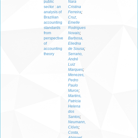
public
Nara
sector : an
Cristina
analysis of
Ferreira
;
Brazilian
Cruz,
accounting
Emelle
standards
Rodrigues
from
Novais
;
perspective
Barbosa,
of
Eliedna
accounting
de Sousa
;
theory
Serrano,
André
Luiz
Marques
;
Menezes,
Pedro
Paulo
Murce
;
Martins,
Patricia
Helena
dos
Santos
;
Neumann,
Clóvis
;
Costa,
Abimael