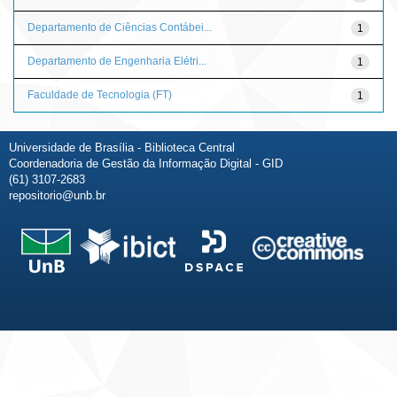
Departamento de Ciências Contábei...
1
Departamento de Engenharia Elétri...
1
Faculdade de Tecnologia (FT)
1
Universidade de Brasília - Biblioteca Central
Coordenadoria de Gestão da Informação Digital - GID
(61) 3107-2683
repositorio@unb.br
Fale conosco
Sobre