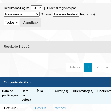
|
Resultados/Página
Ordenar registros por
Ordenar
Registro(s)
Resultado 1-1 de 1.
Anterior
1
Próximo
Conjunto de itens:
Data de
Data
Título
Autor(es)
Orientador(es)
Coorienta
publicação
de
defesa
Dez-2023
-
Costs in
Mendes,
-
-