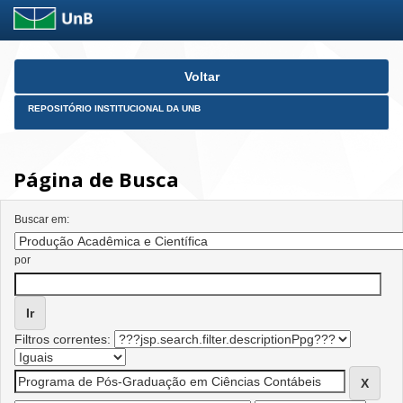
Skip
Voltar
navigation
REPOSITÓRIO INSTITUCIONAL DA UNB
Página de Busca
Buscar em:
por
Filtros correntes: