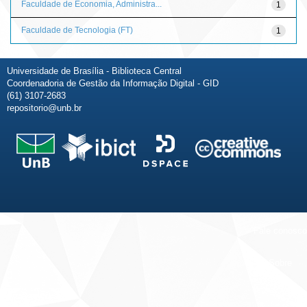
Faculdade de Economia, Administra...
1
Faculdade de Tecnologia (FT)
1
Universidade de Brasília - Biblioteca Central
Coordenadoria de Gestão da Informação Digital - GID
(61) 3107-2683
repositorio@unb.br
Fale conosco
Sobre