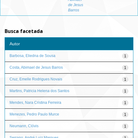
de Jesus
Barros
Busca facetada
Autor
Barbosa, Eliedna de Sousa
1
Costa, Abimael de Jesus Barros
1
Cruz, Emelle Rodrigues Novais
1
Martins, Patricia Helena dos Santos
1
Mendes, Nara Cristina Ferreira
1
Menezes, Pedro Paulo Murce
1
Neumann, Clóvis
1
Serrano, André Luiz Marques
1