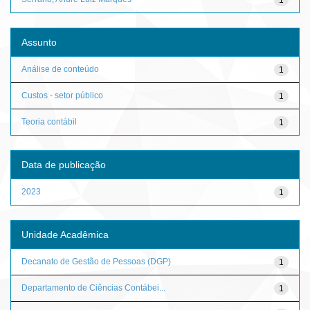
Assunto
Análise de conteúdo
1
Custos - setor público
1
Teoria contábil
1
Data de publicação
2023
1
Unidade Acadêmica
Decanato de Gestão de Pessoas (DGP)
1
Departamento de Ciências Contábei...
1