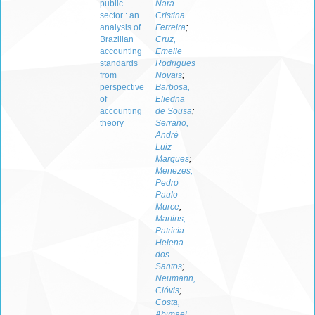
public
Nara
sector : an
Cristina
analysis of
Ferreira
;
Brazilian
Cruz,
accounting
Emelle
standards
Rodrigues
from
Novais
;
perspective
Barbosa,
of
Eliedna
accounting
de Sousa
;
theory
Serrano,
André
Luiz
Marques
;
Menezes,
Pedro
Paulo
Murce
;
Martins,
Patricia
Helena
dos
Santos
;
Neumann,
Clóvis
;
Costa,
Abimael