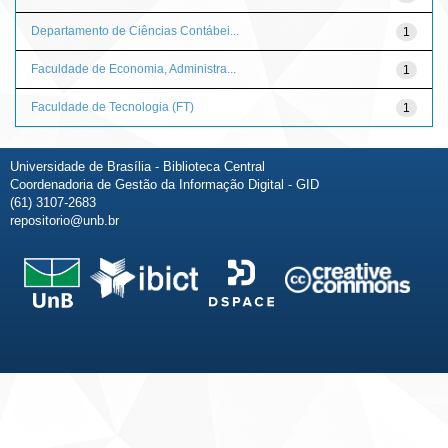
Departamento de Ciências Contábei...
1
Faculdade de Economia, Administra...
1
Faculdade de Tecnologia (FT)
1
Universidade de Brasília - Biblioteca Central
Coordenadoria de Gestão da Informação Digital - GID
(61) 3107-2683
repositorio@unb.br
Fale conosco
Sobre