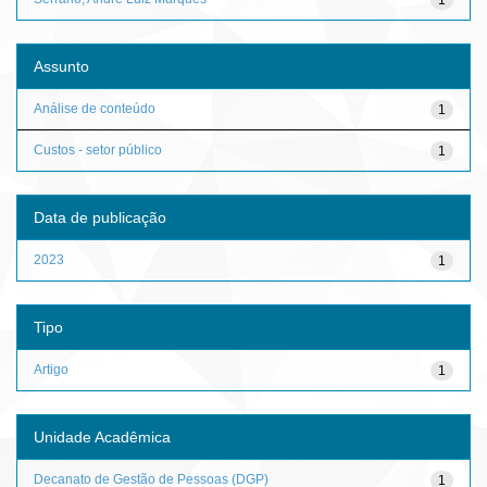
Assunto
Análise de conteúdo
1
Custos - setor público
1
Data de publicação
2023
1
Tipo
Artigo
1
Unidade Acadêmica
Decanato de Gestão de Pessoas (DGP)
1