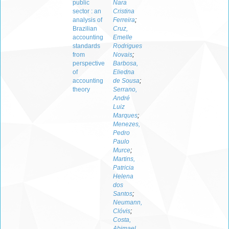
public
Nara
sector : an
Cristina
analysis of
Ferreira
;
Brazilian
Cruz,
accounting
Emelle
standards
Rodrigues
from
Novais
;
perspective
Barbosa,
of
Eliedna
accounting
de Sousa
;
theory
Serrano,
André
Luiz
Marques
;
Menezes,
Pedro
Paulo
Murce
;
Martins,
Patricia
Helena
dos
Santos
;
Neumann,
Clóvis
;
Costa,
Abimael