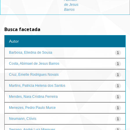
de Jesus
Barros
Busca facetada
Autor
Barbosa, Eliedna de Sousa
1
Costa, Abimael de Jesus Barros
1
Cruz, Emelle Rodrigues Novais
1
Martins, Patricia Helena dos Santos
1
Mendes, Nara Cristina Ferreira
1
Menezes, Pedro Paulo Murce
1
Neumann, Clóvis
1
Serrano, André Luiz Marques
1