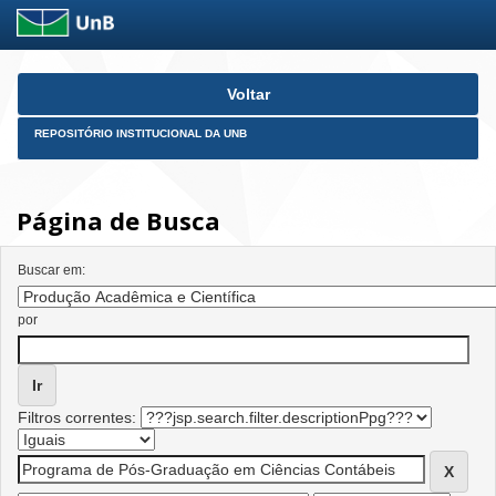
Skip
Voltar
navigation
REPOSITÓRIO INSTITUCIONAL DA UNB
Página de Busca
Buscar em:
por
Filtros correntes: