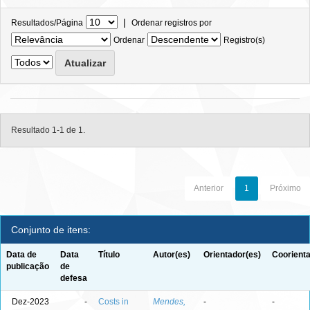
|
Resultados/Página
Ordenar registros por
Ordenar
Registro(s)
Resultado 1-1 de 1.
Anterior
1
Próximo
Conjunto de itens:
Data de
Data
Título
Autor(es)
Orientador(es)
Coorienta
publicação
de
defesa
Dez-2023
-
Costs in
Mendes,
-
-