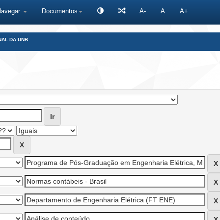
Navegar
Documentos
A-
A
A+
NAL DA UNB