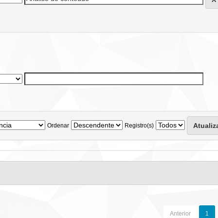
Ordenar
Registro(s)
Anterior
1