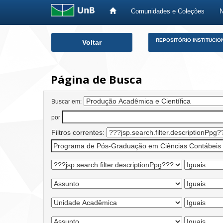
Comunidades e Coleções
Skip
REPOSITÓRIO INSTITUCIO
Voltar
navigation
Página de Busca
Buscar em:
por
Filtros correntes: