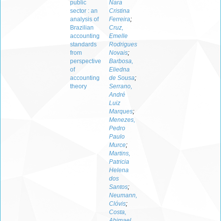
public
Nara
sector : an
Cristina
analysis of
Ferreira
;
Brazilian
Cruz,
accounting
Emelle
standards
Rodrigues
from
Novais
;
perspective
Barbosa,
of
Eliedna
accounting
de Sousa
;
theory
Serrano,
André
Luiz
Marques
;
Menezes,
Pedro
Paulo
Murce
;
Martins,
Patricia
Helena
dos
Santos
;
Neumann,
Clóvis
;
Costa,
Abimael