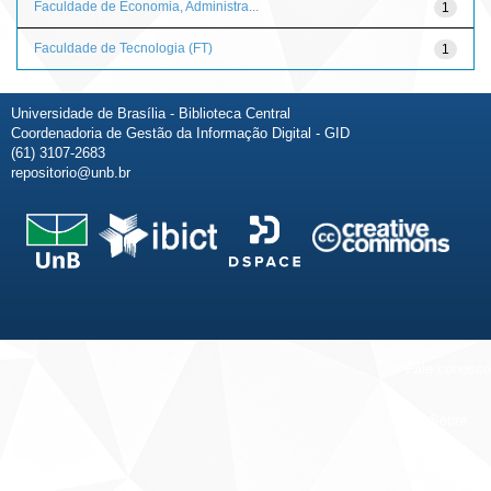
Faculdade de Economia, Administra...
1
Faculdade de Tecnologia (FT)
1
Universidade de Brasília - Biblioteca Central
Coordenadoria de Gestão da Informação Digital - GID
(61) 3107-2683
repositorio@unb.br
Fale conosco
Sobre