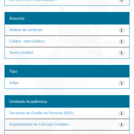
Assunto
Análise de conteúdo
1
Custos - setor público
1
Teoria contábil
1
Tipo
Artigo
1
Unidade Acadêmica
Decanato de Gestão de Pessoas (DGP)
1
Departamento de Ciências Contábei...
1