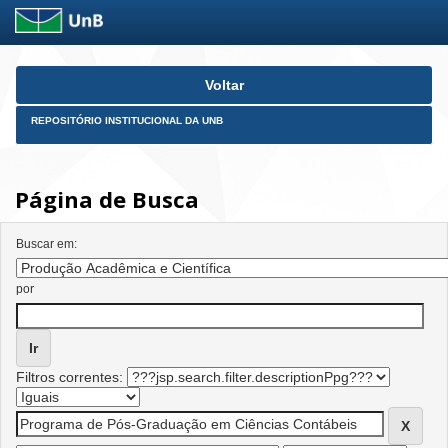
Skip
Voltar
navigation
REPOSITÓRIO INSTITUCIONAL DA UNB
Página de Busca
Buscar em:
por
Filtros correntes: