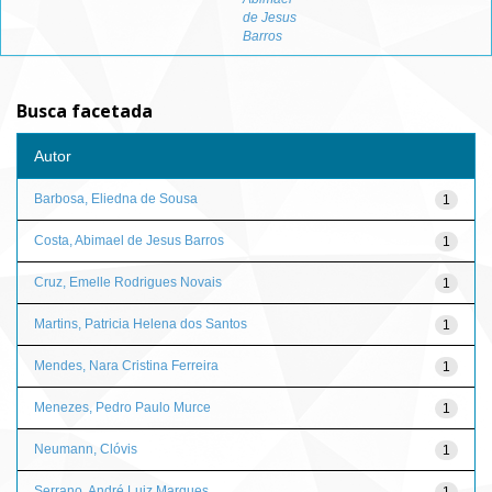
de Jesus
Barros
Busca facetada
Autor
Barbosa, Eliedna de Sousa
1
Costa, Abimael de Jesus Barros
1
Cruz, Emelle Rodrigues Novais
1
Martins, Patricia Helena dos Santos
1
Mendes, Nara Cristina Ferreira
1
Menezes, Pedro Paulo Murce
1
Neumann, Clóvis
1
Serrano, André Luiz Marques
1