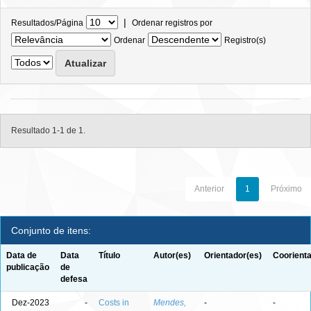
|
Resultados/Página
Ordenar registros por
Ordenar
Registro(s)
Resultado 1-1 de 1.
Anterior
1
Próximo
Conjunto de itens:
Data de
Data
Título
Autor(es)
Orientador(es)
Coorienta
publicação
de
defesa
Dez-2023
-
Costs in
Mendes,
-
-