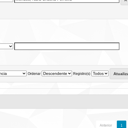
Ordenar
Registro(s)
Anterior
1