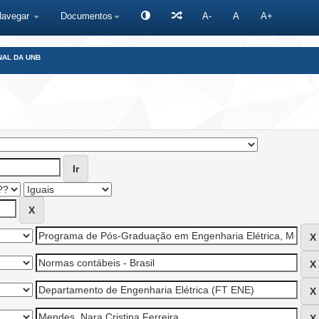
Navegar
Documentos
A-
A
A+
NAL DA UNB