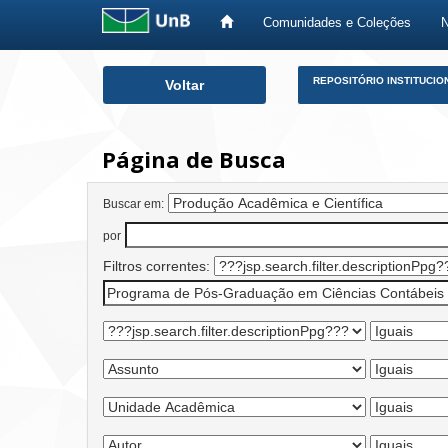
Comunidades e Coleções
Skip
REPOSITÓRIO INSTITUCIO
Voltar
navigation
Página de Busca
Buscar em:
por
Filtros correntes: