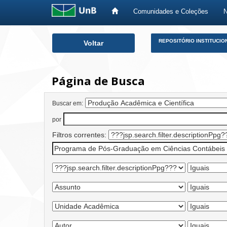
Comunidades e Coleções
Skip
REPOSITÓRIO INSTITUCIO
Voltar
navigation
Página de Busca
Buscar em:
por
Filtros correntes: