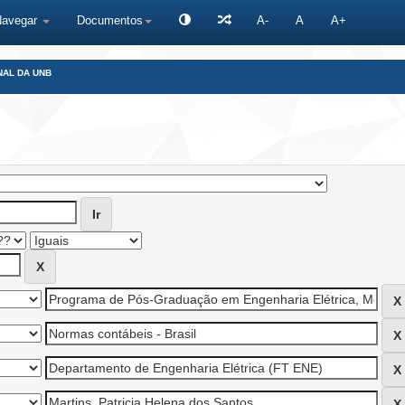
Navegar
Documentos
A-
A
A+
NAL DA UNB