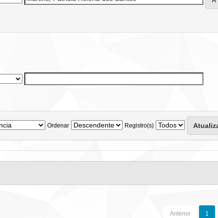
Ordenar
Registro(s)
Anterior
1