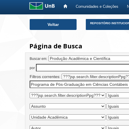
Comunidades e Coleções
Skip
REPOSITÓRIO INSTITUCIO
Voltar
navigation
Página de Busca
Buscar em:
por
Filtros correntes: