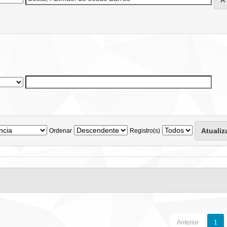
Ordenar
Registro(s)
Anterior
1