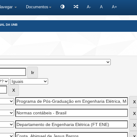
Navegar
Documentos
A-
A
A+
NAL DA UNB