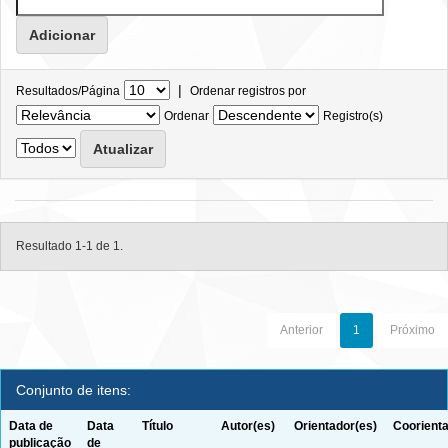
|
Resultados/Página
Ordenar registros por
Ordenar
Registro(s)
Resultado 1-1 de 1.
Anterior
1
Próximo
Conjunto de itens:
Data de
Data
Título
Autor(es)
Orientador(es)
Coorienta
publicação
de