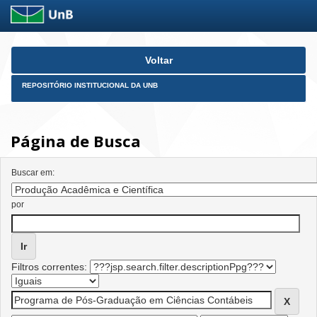
Skip
Voltar
navigation
REPOSITÓRIO INSTITUCIONAL DA UNB
Página de Busca
Buscar em:
por
Filtros correntes: