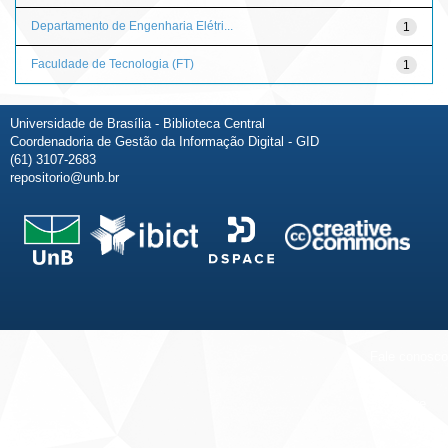
Departamento de Engenharia Elétri...
1
Faculdade de Tecnologia (FT)
1
Universidade de Brasília - Biblioteca Central
Coordenadoria de Gestão da Informação Digital - GID
(61) 3107-2683
repositorio@unb.br
Fale conosco
Sobre