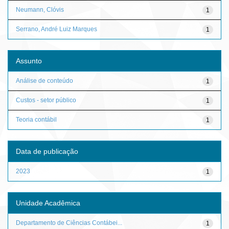
Neumann, Clóvis
1
Serrano, André Luiz Marques
1
Assunto
Análise de conteúdo
1
Custos - setor público
1
Teoria contábil
1
Data de publicação
2023
1
Unidade Acadêmica
Departamento de Ciências Contábei...
1