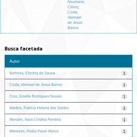
Neumann,
Clóvis
;
Costa,
Abimael
de Jesus
Barros
Busca facetada
Autor
Barbosa, Eliedna de Sousa
1
Costa, Abimael de Jesus Barros
1
Cruz, Emelle Rodrigues Novais
1
Martins, Patricia Helena dos Santos
1
Mendes, Nara Cristina Ferreira
1
Menezes, Pedro Paulo Murce
1