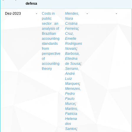
defesa
Dez-2023
-
Costs in
Mendes,
-
-
public
Nara
sector : an
Cristina
analysis of
Ferreira
;
Brazilian
Cruz,
accounting
Emelle
standards
Rodrigues
from
Novais
;
perspective
Barbosa,
of
Eliedna
accounting
de Sousa
;
theory
Serrano,
André
Luiz
Marques
;
Menezes,
Pedro
Paulo
Murce
;
Martins,
Patricia
Helena
dos
Santos
;