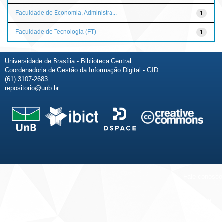
Faculdade de Economia, Administra...
1
Faculdade de Tecnologia (FT)
1
Universidade de Brasília - Biblioteca Central
Coordenadoria de Gestão da Informação Digital - GID
(61) 3107-2683
repositorio@unb.br
Fale conosco
Sobre