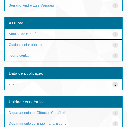
Serrano, André Luiz Marques
1
Assunto
Análise de conteúdo
1
Custos - setor público
1
Teoria contábil
1
Data de publicação
2023
1
Unidade Acadêmica
Departamento de Ciências Contábei...
1
Departamento de Engenharia Elétri...
1