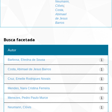
Neumann,
Clóvis
;
Costa,
Abimael
de Jesus
Barros
Busca facetada
Autor
Barbosa, Eliedna de Sousa
1
Costa, Abimael de Jesus Barros
1
Cruz, Emelle Rodrigues Novais
1
Mendes, Nara Cristina Ferreira
1
Menezes, Pedro Paulo Murce
1
Neumann, Clóvis
1