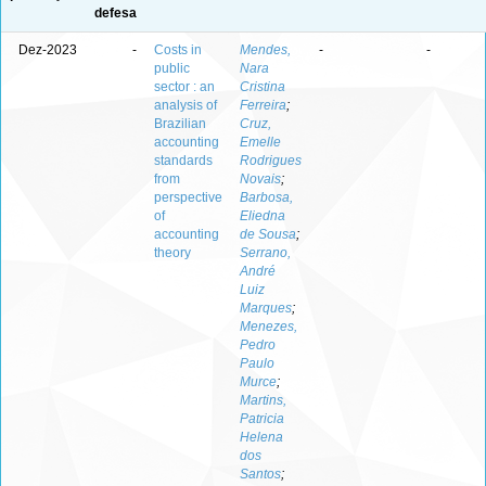
defesa
Dez-2023
-
Costs in
Mendes,
-
-
public
Nara
sector : an
Cristina
analysis of
Ferreira
;
Brazilian
Cruz,
accounting
Emelle
standards
Rodrigues
from
Novais
;
perspective
Barbosa,
of
Eliedna
accounting
de Sousa
;
theory
Serrano,
André
Luiz
Marques
;
Menezes,
Pedro
Paulo
Murce
;
Martins,
Patricia
Helena
dos
Santos
;