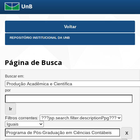
Skip
Voltar
navigation
REPOSITÓRIO INSTITUCIONAL DA UNB
Página de Busca
Buscar em:
por
Filtros correntes: