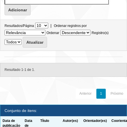
|
Resultados/Página
Ordenar registros por
Ordenar
Registro(s)
Resultado 1-1 de 1.
Anterior
1
Próximo
Conjunto de itens:
Data de
Data
Título
Autor(es)
Orientador(es)
Coorienta
publicação
de