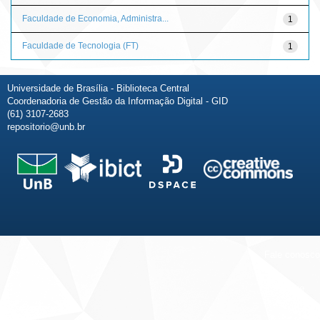
Faculdade de Economia, Administra...
1
Faculdade de Tecnologia (FT)
1
Universidade de Brasília - Biblioteca Central
Coordenadoria de Gestão da Informação Digital - GID
(61) 3107-2683
repositorio@unb.br
Fale conosco
Sobre