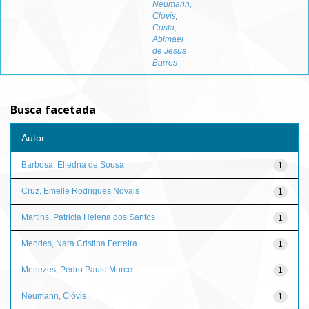
Neumann,
Clóvis
;
Costa,
Abimael
de Jesus
Barros
Busca facetada
Autor
Barbosa, Eliedna de Sousa
1
Cruz, Emelle Rodrigues Novais
1
Martins, Patricia Helena dos Santos
1
Mendes, Nara Cristina Ferreira
1
Menezes, Pedro Paulo Murce
1
Neumann, Clóvis
1