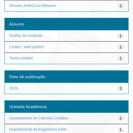
Serrano, André Luiz Marques
1
Assunto
Análise de conteúdo
1
Custos - setor público
1
Teoria contábil
1
Data de publicação
2023
1
Unidade Acadêmica
Departamento de Ciências Contábei...
1
Departamento de Engenharia Elétri...
1