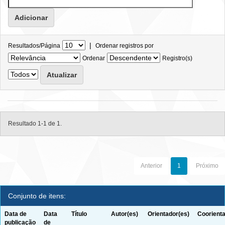
|
Resultados/Página
Ordenar registros por
Ordenar
Registro(s)
Resultado 1-1 de 1.
Anterior
1
Próximo
Conjunto de itens:
Data de
Data
Título
Autor(es)
Orientador(es)
Coorienta
publicação
de