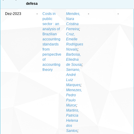
defesa
Dez-2023
-
Costs in
Mendes,
-
-
public
Nara
sector : an
Cristina
analysis of
Ferreira
;
Brazilian
Cruz,
accounting
Emelle
standards
Rodrigues
from
Novais
;
perspective
Barbosa,
of
Eliedna
accounting
de Sousa
;
theory
Serrano,
André
Luiz
Marques
;
Menezes,
Pedro
Paulo
Murce
;
Martins,
Patricia
Helena
dos
Santos
;