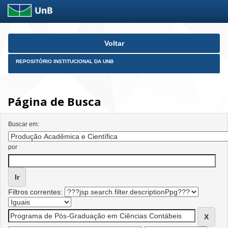
Skip
Voltar
navigation
REPOSITÓRIO INSTITUCIONAL DA UNB
Página de Busca
Buscar em:
por
Filtros correntes: