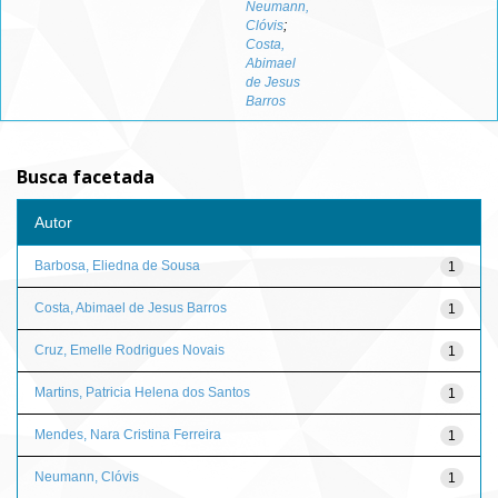
Neumann,
Clóvis
;
Costa,
Abimael
de Jesus
Barros
Busca facetada
Autor
Barbosa, Eliedna de Sousa
1
Costa, Abimael de Jesus Barros
1
Cruz, Emelle Rodrigues Novais
1
Martins, Patricia Helena dos Santos
1
Mendes, Nara Cristina Ferreira
1
Neumann, Clóvis
1