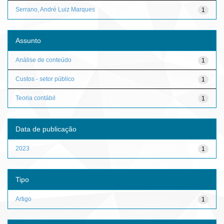
Serrano, André Luiz Marques
1
Assunto
Análise de conteúdo
1
Custos - setor público
1
Teoria contábil
1
Data de publicação
2023
1
Tipo
Artigo
1