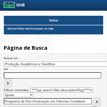
Skip
Voltar
navigation
REPOSITÓRIO INSTITUCIONAL DA UNB
Página de Busca
Buscar em:
por
Filtros correntes: