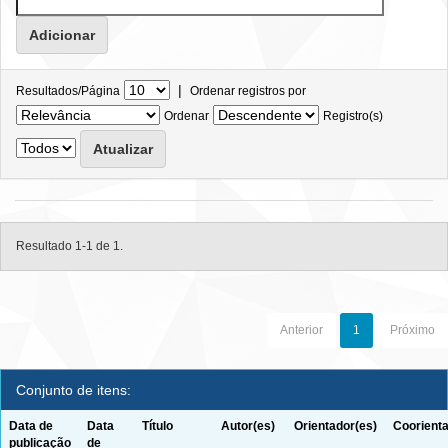
|
Resultados/Página
Ordenar registros por
Ordenar
Registro(s)
Resultado 1-1 de 1.
Anterior
1
Próximo
Conjunto de itens:
Data de
Data
Título
Autor(es)
Orientador(es)
Coorienta
publicação
de