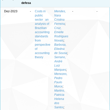
defesa
Dez-2023
-
Costs in
Mendes,
-
-
public
Nara
sector : an
Cristina
analysis of
Ferreira
;
Brazilian
Cruz,
accounting
Emelle
standards
Rodrigues
from
Novais
;
perspective
Barbosa,
of
Eliedna
accounting
de Sousa
;
theory
Serrano,
André
Luiz
Marques
;
Menezes,
Pedro
Paulo
Murce
;
Martins,
Patricia
Helena
dos
Santos
;