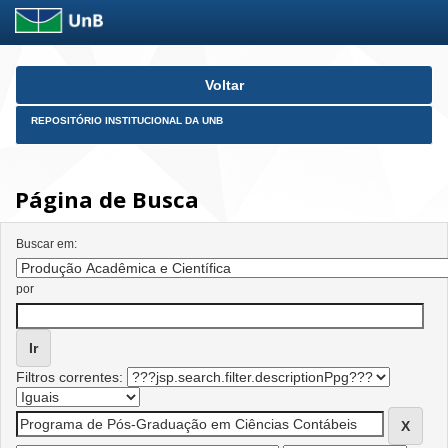
Skip
Voltar
navigation
REPOSITÓRIO INSTITUCIONAL DA UNB
Página de Busca
Buscar em:
por
Filtros correntes: