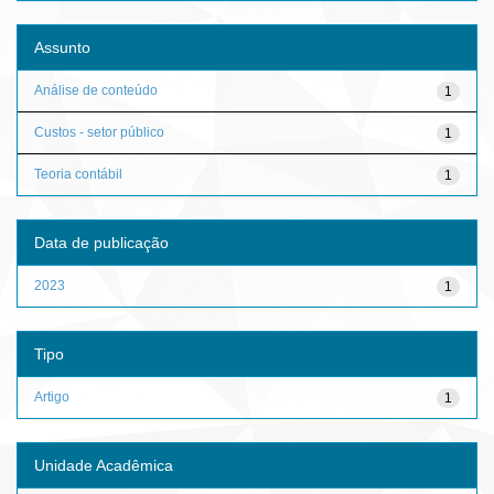
Assunto
Análise de conteúdo
1
Custos - setor público
1
Teoria contábil
1
Data de publicação
2023
1
Tipo
Artigo
1
Unidade Acadêmica