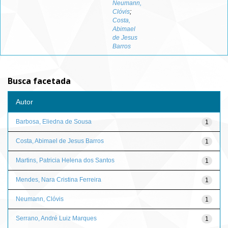
Neumann,
Clóvis
;
Costa,
Abimael
de Jesus
Barros
Busca facetada
Autor
Barbosa, Eliedna de Sousa
1
Costa, Abimael de Jesus Barros
1
Martins, Patricia Helena dos Santos
1
Mendes, Nara Cristina Ferreira
1
Neumann, Clóvis
1
Serrano, André Luiz Marques
1