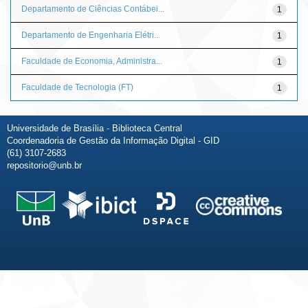
Departamento de Ciências Contábei...
1
Departamento de Engenharia Elétri...
1
Faculdade de Economia, Administra...
1
Faculdade de Tecnologia (FT)
1
Universidade de Brasília - Biblioteca Central
Coordenadoria de Gestão da Informação Digital - GID
(61) 3107-2683
repositorio@unb.br
Fale conosco