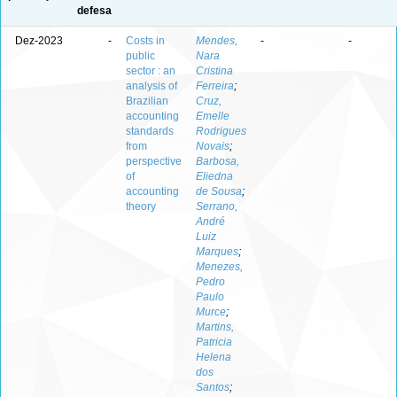
defesa
Dez-2023
-
Costs in
Mendes,
-
-
public
Nara
sector : an
Cristina
analysis of
Ferreira
;
Brazilian
Cruz,
accounting
Emelle
standards
Rodrigues
from
Novais
;
perspective
Barbosa,
of
Eliedna
accounting
de Sousa
;
theory
Serrano,
André
Luiz
Marques
;
Menezes,
Pedro
Paulo
Murce
;
Martins,
Patricia
Helena
dos
Santos
;