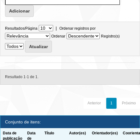
|
Resultados/Página
Ordenar registros por
Ordenar
Registro(s)
Resultado 1-1 de 1.
Anterior
1
Próximo
Conjunto de itens:
Data de
Data
Título
Autor(es)
Orientador(es)
Coorienta
publicação
de