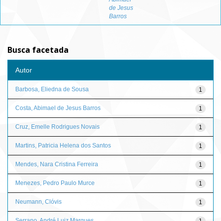
de Jesus
Barros
Busca facetada
Autor
Barbosa, Eliedna de Sousa
1
Costa, Abimael de Jesus Barros
1
Cruz, Emelle Rodrigues Novais
1
Martins, Patricia Helena dos Santos
1
Mendes, Nara Cristina Ferreira
1
Menezes, Pedro Paulo Murce
1
Neumann, Clóvis
1
Serrano, André Luiz Marques
1