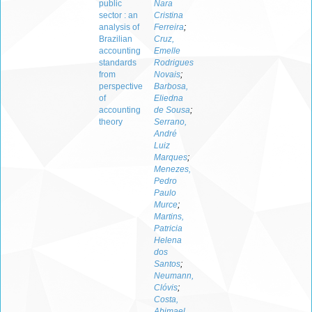
public
Nara
sector : an
Cristina
analysis of
Ferreira
;
Brazilian
Cruz,
accounting
Emelle
standards
Rodrigues
from
Novais
;
perspective
Barbosa,
of
Eliedna
accounting
de Sousa
;
theory
Serrano,
André
Luiz
Marques
;
Menezes,
Pedro
Paulo
Murce
;
Martins,
Patricia
Helena
dos
Santos
;
Neumann,
Clóvis
;
Costa,
Abimael