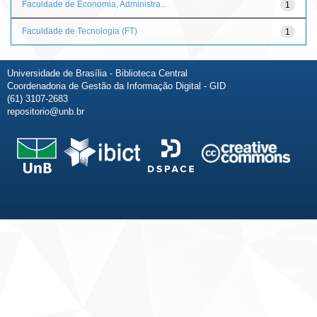
Faculdade de Economia, Administra...
1
Faculdade de Tecnologia (FT)
1
Universidade de Brasília - Biblioteca Central
Coordenadoria de Gestão da Informação Digital - GID
(61) 3107-2683
repositorio@unb.br
Fale conosco
Sobre