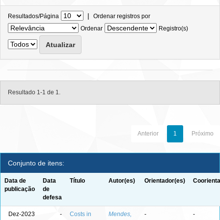
|
Resultados/Página
Ordenar registros por
Ordenar
Registro(s)
Resultado 1-1 de 1.
Anterior
1
Próximo
Conjunto de itens:
Data de
Data
Título
Autor(es)
Orientador(es)
Coorienta
publicação
de
defesa
Dez-2023
-
Costs in
Mendes,
-
-