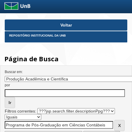
Skip
Voltar
navigation
REPOSITÓRIO INSTITUCIONAL DA UNB
Página de Busca
Buscar em:
por
Filtros correntes: