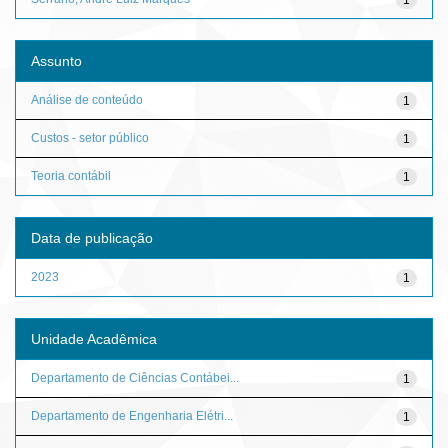
Assunto
Análise de conteúdo
1
Custos - setor público
1
Teoria contábil
1
Data de publicação
2023
1
Unidade Acadêmica
Departamento de Ciências Contábei...
1
Departamento de Engenharia Elétri...
1