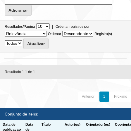
|
Resultados/Página
Ordenar registros por
Ordenar
Registro(s)
Resultado 1-1 de 1.
Anterior
1
Próximo
Conjunto de itens:
Data de
Data
Título
Autor(es)
Orientador(es)
Coorienta
publicação
de