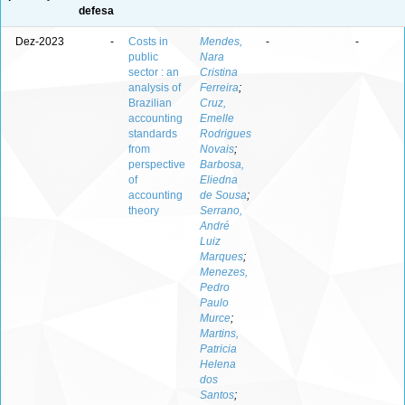
defesa
Dez-2023
-
Costs in
Mendes,
-
-
public
Nara
sector : an
Cristina
analysis of
Ferreira
;
Brazilian
Cruz,
accounting
Emelle
standards
Rodrigues
from
Novais
;
perspective
Barbosa,
of
Eliedna
accounting
de Sousa
;
theory
Serrano,
André
Luiz
Marques
;
Menezes,
Pedro
Paulo
Murce
;
Martins,
Patricia
Helena
dos
Santos
;