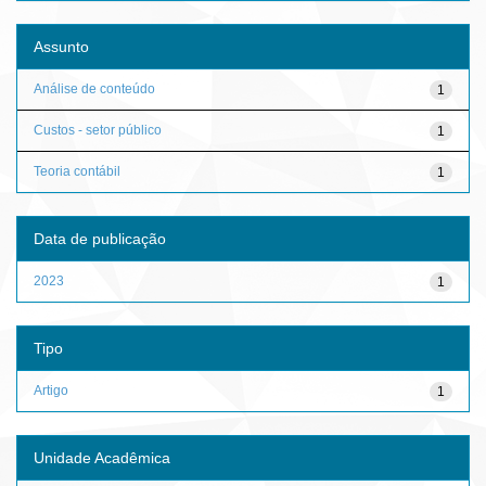
Assunto
Análise de conteúdo
1
Custos - setor público
1
Teoria contábil
1
Data de publicação
2023
1
Tipo
Artigo
1
Unidade Acadêmica