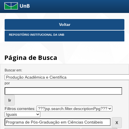
Skip
Voltar
navigation
REPOSITÓRIO INSTITUCIONAL DA UNB
Página de Busca
Buscar em:
por
Filtros correntes: