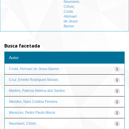
Neumann,
Clóvis
;
Costa,
Abimael
de Jesus
Barros
Busca facetada
Autor
Costa, Abimael de Jesus Barros
1
Cruz, Emelle Rodrigues Novais
1
Martins, Patricia Helena dos Santos
1
Mendes, Nara Cristina Ferreira
1
Menezes, Pedro Paulo Murce
1
Neumann, Clóvis
1