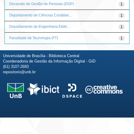
Decanato de Gestão de Pessoas (DGP)
1
Departamento de Ciências Contábei...
1
Departamento de Engenharia Elétri...
1
Faculdade de Tecnologia (FT)
1
Universidade de Brasília - Biblioteca Central
Coordenadoria de Gestão da Informação Digital - GID
(61) 3107-2683
repositorio@unb.br
Fale conosco