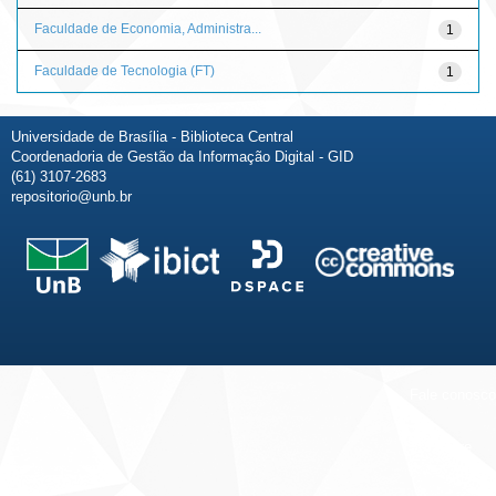
Faculdade de Economia, Administra...
1
Faculdade de Tecnologia (FT)
1
Universidade de Brasília - Biblioteca Central
Coordenadoria de Gestão da Informação Digital - GID
(61) 3107-2683
repositorio@unb.br
Fale conosco
Sobre