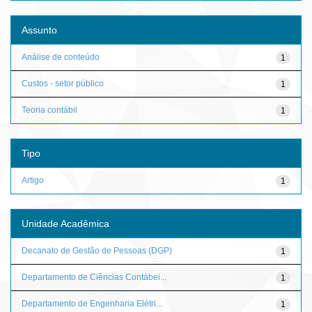
Assunto
Análise de conteúdo
1
Custos - setor público
1
Teoria contábil
1
Tipo
Artigo
1
Unidade Acadêmica
Decanato de Gestão de Pessoas (DGP)
1
Departamento de Ciências Contábei...
1
Departamento de Engenharia Elétri...
1