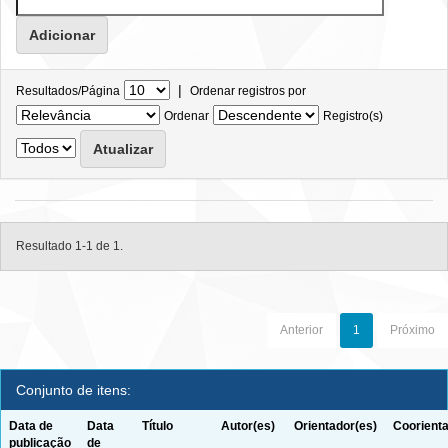
|
Resultados/Página
Ordenar registros por
Ordenar
Registro(s)
Resultado 1-1 de 1.
Anterior
1
Próximo
Conjunto de itens:
Data de
Data
Título
Autor(es)
Orientador(es)
Coorienta
publicação
de