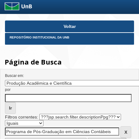
Skip
Voltar
navigation
REPOSITÓRIO INSTITUCIONAL DA UNB
Página de Busca
Buscar em:
por
Filtros correntes: