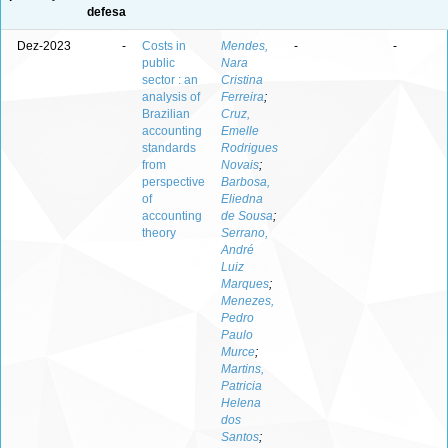
defesa
Dez-2023
-
Costs in
Mendes,
-
-
public
Nara
sector : an
Cristina
analysis of
Ferreira
;
Brazilian
Cruz,
accounting
Emelle
standards
Rodrigues
from
Novais
;
perspective
Barbosa,
of
Eliedna
accounting
de Sousa
;
theory
Serrano,
André
Luiz
Marques
;
Menezes,
Pedro
Paulo
Murce
;
Martins,
Patricia
Helena
dos
Santos
;