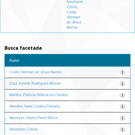
Neumann,
Clóvis
;
Costa,
Abimael
de Jesus
Barros
Busca facetada
Autor
Costa, Abimael de Jesus Barros
1
Cruz, Emelle Rodrigues Novais
1
Martins, Patricia Helena dos Santos
1
Mendes, Nara Cristina Ferreira
1
Menezes, Pedro Paulo Murce
1
Neumann, Clóvis
1