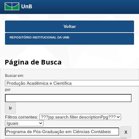
Skip
Voltar
navigation
REPOSITÓRIO INSTITUCIONAL DA UNB
Página de Busca
Buscar em:
por
Filtros correntes: