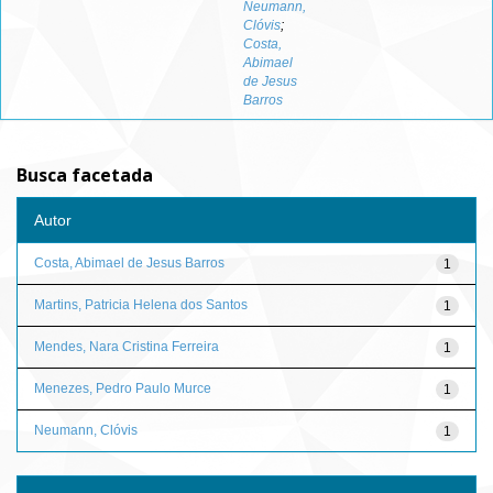
Neumann,
Clóvis
;
Costa,
Abimael
de Jesus
Barros
Busca facetada
Autor
Costa, Abimael de Jesus Barros
1
Martins, Patricia Helena dos Santos
1
Mendes, Nara Cristina Ferreira
1
Menezes, Pedro Paulo Murce
1
Neumann, Clóvis
1