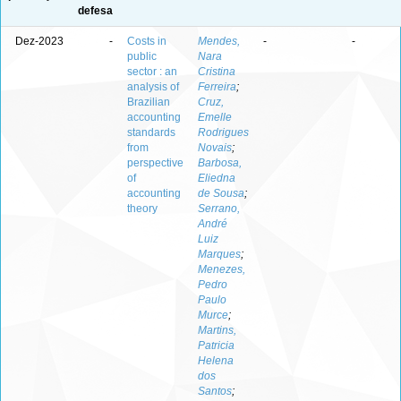
defesa
Dez-2023
-
Costs in
Mendes,
-
-
public
Nara
sector : an
Cristina
analysis of
Ferreira
;
Brazilian
Cruz,
accounting
Emelle
standards
Rodrigues
from
Novais
;
perspective
Barbosa,
of
Eliedna
accounting
de Sousa
;
theory
Serrano,
André
Luiz
Marques
;
Menezes,
Pedro
Paulo
Murce
;
Martins,
Patricia
Helena
dos
Santos
;