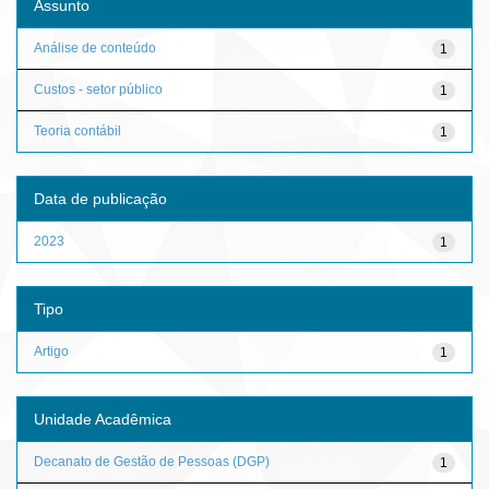
Assunto
Análise de conteúdo
1
Custos - setor público
1
Teoria contábil
1
Data de publicação
2023
1
Tipo
Artigo
1
Unidade Acadêmica
Decanato de Gestão de Pessoas (DGP)
1