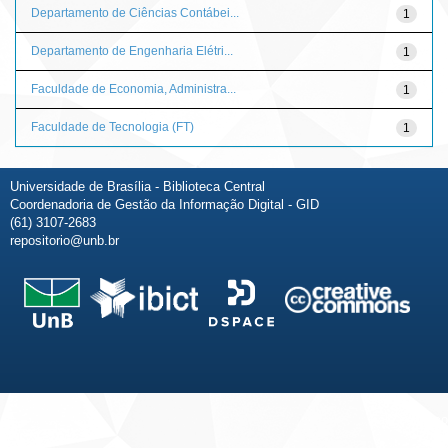
Departamento de Ciências Contábei...
1
Departamento de Engenharia Elétri...
1
Faculdade de Economia, Administra...
1
Faculdade de Tecnologia (FT)
1
Universidade de Brasília - Biblioteca Central
Coordenadoria de Gestão da Informação Digital - GID
(61) 3107-2683
repositorio@unb.br
Fale conosco