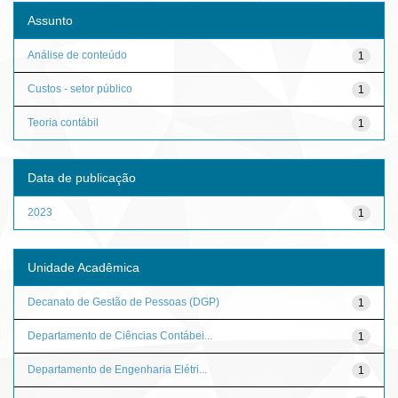
Assunto
Análise de conteúdo
1
Custos - setor público
1
Teoria contábil
1
Data de publicação
2023
1
Unidade Acadêmica
Decanato de Gestão de Pessoas (DGP)
1
Departamento de Ciências Contábei...
1
Departamento de Engenharia Elétri...
1