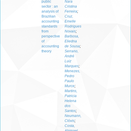
public
Nara
sector : an
Cristina
analysis of
Ferreira
;
Brazilian
Cruz,
accounting
Emelle
standards
Rodrigues
from
Novais
;
perspective
Barbosa,
of
Eliedna
accounting
de Sousa
;
theory
Serrano,
André
Luiz
Marques
;
Menezes,
Pedro
Paulo
Murce
;
Martins,
Patricia
Helena
dos
Santos
;
Neumann,
Clóvis
;
Costa,
Abimael