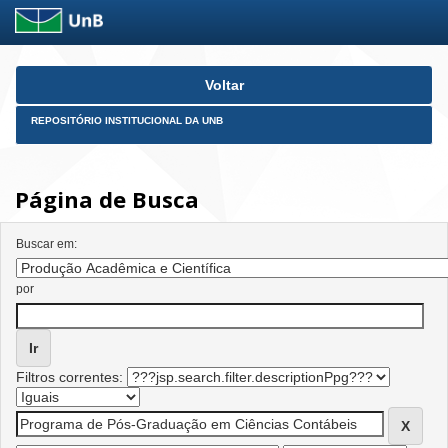
Skip
Voltar
navigation
REPOSITÓRIO INSTITUCIONAL DA UNB
Página de Busca
Buscar em:
por
Filtros correntes: