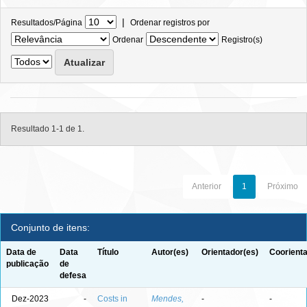
|
Resultados/Página
Ordenar registros por
Ordenar
Registro(s)
Resultado 1-1 de 1.
Anterior
1
Próximo
Conjunto de itens:
Data de
Data
Título
Autor(es)
Orientador(es)
Coorienta
publicação
de
defesa
Dez-2023
-
Costs in
Mendes,
-
-