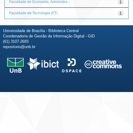
Faculdade de Economia, Administra...
1
Faculdade de Tecnologia (FT)
1
Universidade de Brasília - Biblioteca Central
Coordenadoria de Gestão da Informação Digital - GID
(61) 3107-2683
repositorio@unb.br
Fale conosco
Sobre