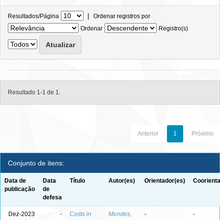
|
Resultados/Página
Ordenar registros por
Ordenar
Registro(s)
Resultado 1-1 de 1.
Anterior
1
Próximo
Conjunto de itens:
Data de
Data
Título
Autor(es)
Orientador(es)
Coorienta
publicação
de
defesa
Dez-2023
-
Costs in
Mendes,
-
-