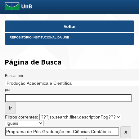
Skip
Voltar
navigation
REPOSITÓRIO INSTITUCIONAL DA UNB
Página de Busca
Buscar em:
por
Filtros correntes: