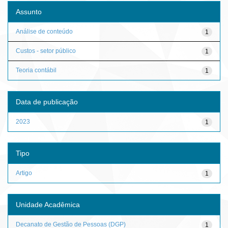
Assunto
Análise de conteúdo
1
Custos - setor público
1
Teoria contábil
1
Data de publicação
2023
1
Tipo
Artigo
1
Unidade Acadêmica
Decanato de Gestão de Pessoas (DGP)
1