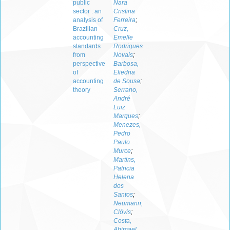
public
Nara
sector : an
Cristina
analysis of
Ferreira
;
Brazilian
Cruz,
accounting
Emelle
standards
Rodrigues
from
Novais
;
perspective
Barbosa,
of
Eliedna
accounting
de Sousa
;
theory
Serrano,
André
Luiz
Marques
;
Menezes,
Pedro
Paulo
Murce
;
Martins,
Patricia
Helena
dos
Santos
;
Neumann,
Clóvis
;
Costa,
Abimael