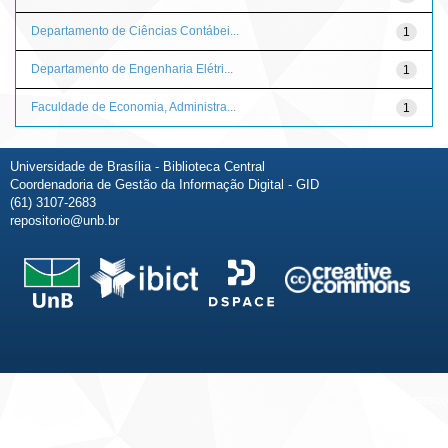
Departamento de Ciências Contábei...
1
Departamento de Engenharia Elétri...
1
Faculdade de Economia, Administra...
1
Universidade de Brasília - Biblioteca Central
Coordenadoria de Gestão da Informação Digital - GID
(61) 3107-2683
repositorio@unb.br
Fale conosco
Sobre