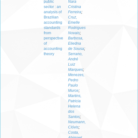
public
Nara
sector : an
Cristina
analysis of
Ferreira
;
Brazilian
Cruz,
accounting
Emelle
standards
Rodrigues
from
Novais
;
perspective
Barbosa,
of
Eliedna
accounting
de Sousa
;
theory
Serrano,
André
Luiz
Marques
;
Menezes,
Pedro
Paulo
Murce
;
Martins,
Patricia
Helena
dos
Santos
;
Neumann,
Clóvis
;
Costa,
Abimael