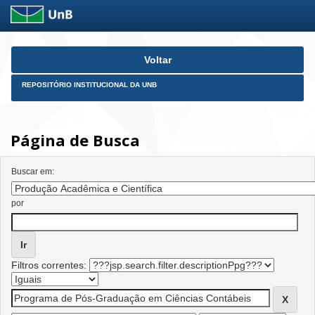
Skip
Voltar
navigation
REPOSITÓRIO INSTITUCIONAL DA UNB
Página de Busca
Buscar em:
por
Filtros correntes: