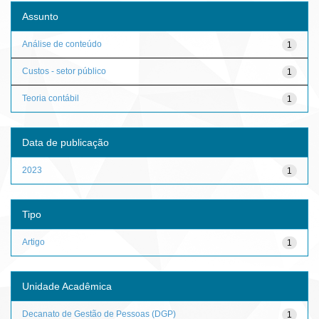
Assunto
Análise de conteúdo
1
Custos - setor público
1
Teoria contábil
1
Data de publicação
2023
1
Tipo
Artigo
1
Unidade Acadêmica
Decanato de Gestão de Pessoas (DGP)
1