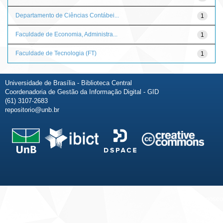
Departamento de Ciências Contábei...
1
Faculdade de Economia, Administra...
1
Faculdade de Tecnologia (FT)
1
Universidade de Brasília - Biblioteca Central
Coordenadoria de Gestão da Informação Digital - GID
(61) 3107-2683
repositorio@unb.br
Fale conosco
Sobre