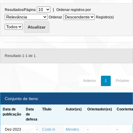
|
Resultados/Página
Ordenar registros por
Ordenar
Registro(s)
Resultado 1-1 de 1.
Anterior
1
Próximo
Conjunto de itens:
Data de
Data
Título
Autor(es)
Orientador(es)
Coorienta
publicação
de
defesa
Dez-2023
-
Costs in
Mendes,
-
-