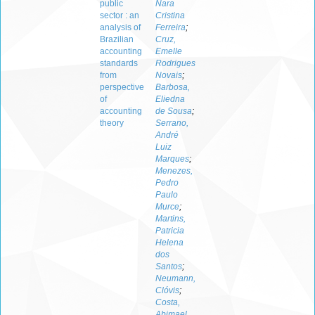
public
Nara
sector : an
Cristina
analysis of
Ferreira
;
Brazilian
Cruz,
accounting
Emelle
standards
Rodrigues
from
Novais
;
perspective
Barbosa,
of
Eliedna
accounting
de Sousa
;
theory
Serrano,
André
Luiz
Marques
;
Menezes,
Pedro
Paulo
Murce
;
Martins,
Patricia
Helena
dos
Santos
;
Neumann,
Clóvis
;
Costa,
Abimael