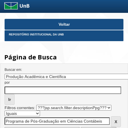
Skip
Voltar
navigation
REPOSITÓRIO INSTITUCIONAL DA UNB
Página de Busca
Buscar em:
por
Filtros correntes: