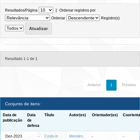
|
Resultados/Página
Ordenar registros por
Ordenar
Registro(s)
Resultado 1-1 de 1.
Anterior
1
Próximo
Conjunto de itens:
Data de
Data
Título
Autor(es)
Orientador(es)
Coorienta
publicação
de
defesa
Dez-2023
-
Costs in
Mendes,
-
-