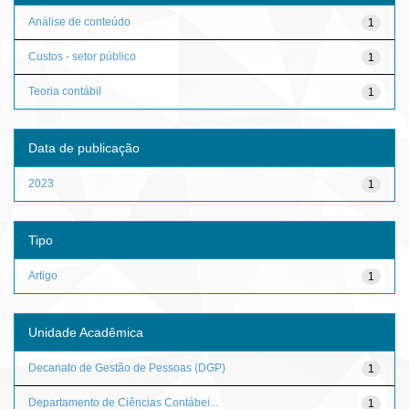
Análise de conteúdo
1
Custos - setor público
1
Teoria contábil
1
Data de publicação
2023
1
Tipo
Artigo
1
Unidade Acadêmica
Decanato de Gestão de Pessoas (DGP)
1
Departamento de Ciências Contábei...
1