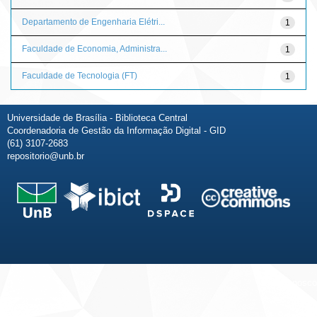
Departamento de Engenharia Elétri...
1
Faculdade de Economia, Administra...
1
Faculdade de Tecnologia (FT)
1
Universidade de Brasília - Biblioteca Central
Coordenadoria de Gestão da Informação Digital - GID
(61) 3107-2683
repositorio@unb.br
Fale conosco
Sobre