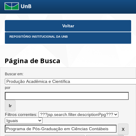
Skip
Voltar
navigation
REPOSITÓRIO INSTITUCIONAL DA UNB
Página de Busca
Buscar em:
por
Filtros correntes: