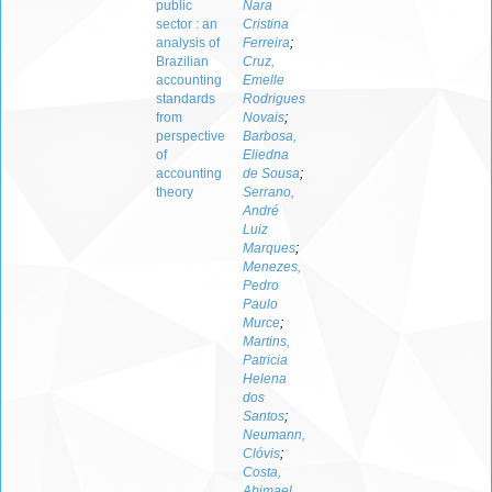
public
Nara
sector : an
Cristina
analysis of
Ferreira
;
Brazilian
Cruz,
accounting
Emelle
standards
Rodrigues
from
Novais
;
perspective
Barbosa,
of
Eliedna
accounting
de Sousa
;
theory
Serrano,
André
Luiz
Marques
;
Menezes,
Pedro
Paulo
Murce
;
Martins,
Patricia
Helena
dos
Santos
;
Neumann,
Clóvis
;
Costa,
Abimael