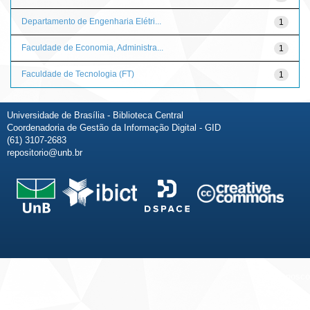
Departamento de Engenharia Elétri...
1
Faculdade de Economia, Administra...
1
Faculdade de Tecnologia (FT)
1
Universidade de Brasília - Biblioteca Central
Coordenadoria de Gestão da Informação Digital - GID
(61) 3107-2683
repositorio@unb.br
Fale conosco
Sobre