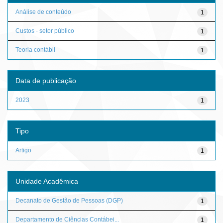
Análise de conteúdo
1
Custos - setor público
1
Teoria contábil
1
Data de publicação
2023
1
Tipo
Artigo
1
Unidade Acadêmica
Decanato de Gestão de Pessoas (DGP)
1
Departamento de Ciências Contábei...
1