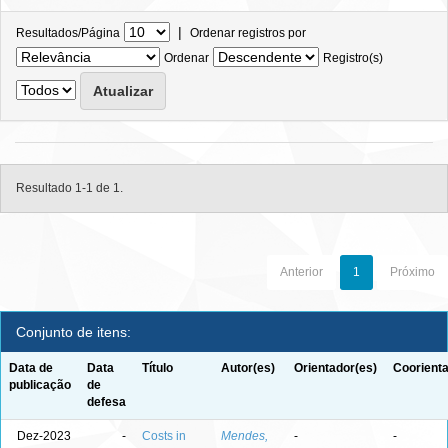
|
Resultados/Página
Ordenar registros por
Ordenar
Registro(s)
Resultado 1-1 de 1.
Anterior
1
Próximo
Conjunto de itens:
Data de
Data
Título
Autor(es)
Orientador(es)
Coorienta
publicação
de
defesa
Dez-2023
-
Costs in
Mendes,
-
-