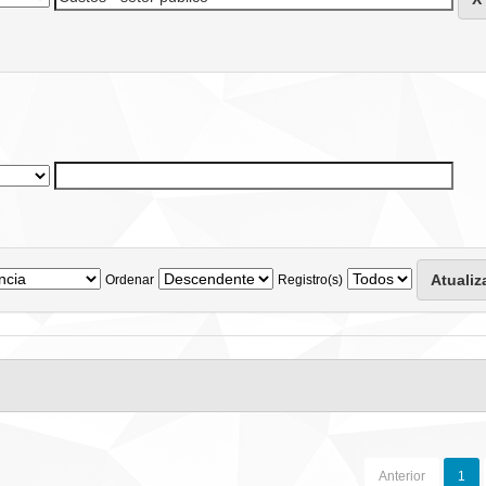
Ordenar
Registro(s)
Anterior
1