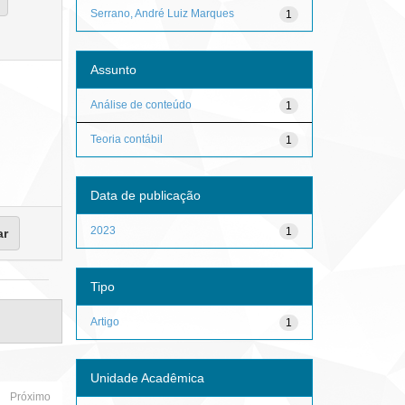
Serrano, André Luiz Marques
1
Assunto
Análise de conteúdo
1
Teoria contábil
1
Data de publicação
2023
1
Tipo
Artigo
1
Unidade Acadêmica
Próximo