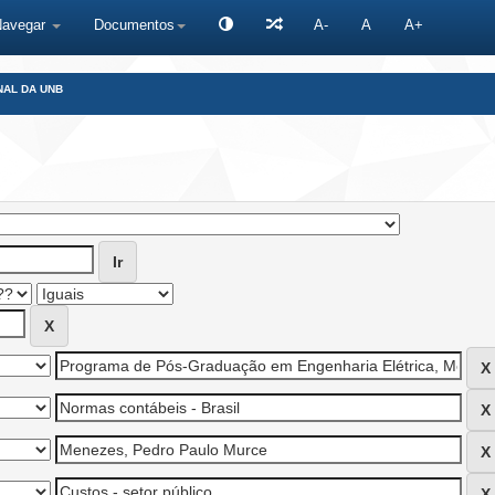
Navegar
Documentos
A-
A
A+
NAL DA UNB