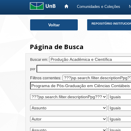
Comunidades e Coleções
Skip
REPOSITÓRIO INSTITUCIO
Voltar
navigation
Página de Busca
Buscar em:
por
Filtros correntes: