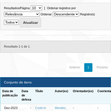
|
Resultados/Página
Ordenar registros por
Ordenar
Registro(s)
Resultado 1-1 de 1.
Anterior
1
Próximo
Conjunto de itens:
Data de
Data
Título
Autor(es)
Orientador(es)
Coorienta
publicação
de
defesa
Dez-2023
-
Costs in
Mendes,
-
-