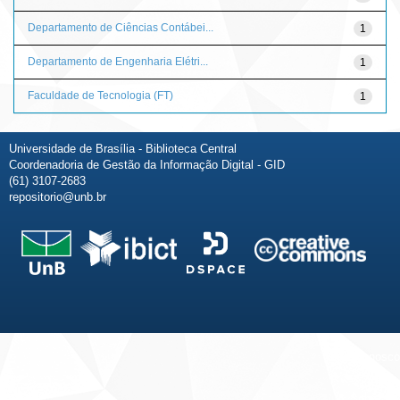
Departamento de Ciências Contábei...
1
Departamento de Engenharia Elétri...
1
Faculdade de Tecnologia (FT)
1
Universidade de Brasília - Biblioteca Central
Coordenadoria de Gestão da Informação Digital - GID
(61) 3107-2683
repositorio@unb.br
Fale conosco
Sobre