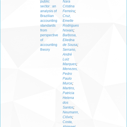
public
Nara
sector : an
Cristina
analysis of
Ferreira
;
Brazilian
Cruz,
accounting
Emelle
standards
Rodrigues
from
Novais
;
perspective
Barbosa,
of
Eliedna
accounting
de Sousa
;
theory
Serrano,
André
Luiz
Marques
;
Menezes,
Pedro
Paulo
Murce
;
Martins,
Patricia
Helena
dos
Santos
;
Neumann,
Clóvis
;
Costa,
Abimael