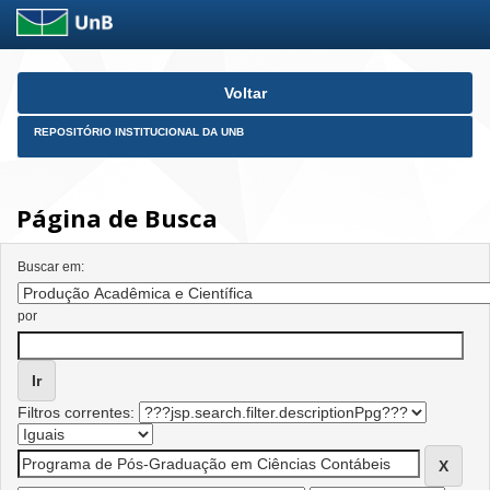
Skip
Voltar
navigation
REPOSITÓRIO INSTITUCIONAL DA UNB
Página de Busca
Buscar em:
por
Filtros correntes: