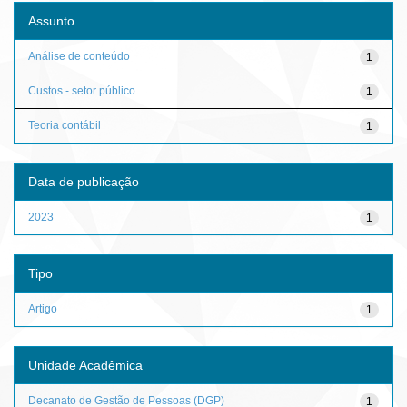
Assunto
Análise de conteúdo
1
Custos - setor público
1
Teoria contábil
1
Data de publicação
2023
1
Tipo
Artigo
1
Unidade Acadêmica
Decanato de Gestão de Pessoas (DGP)
1