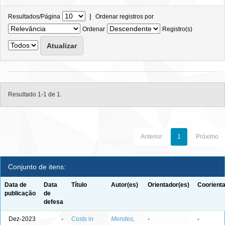
|
Resultados/Página
Ordenar registros por
Ordenar
Registro(s)
Resultado 1-1 de 1.
Anterior
1
Próximo
Conjunto de itens:
Data de
Data
Título
Autor(es)
Orientador(es)
Coorienta
publicação
de
defesa
Dez-2023
-
Costs in
Mendes,
-
-