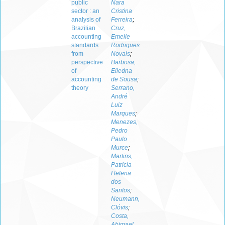
public
Nara
sector : an
Cristina
analysis of
Ferreira
;
Brazilian
Cruz,
accounting
Emelle
standards
Rodrigues
from
Novais
;
perspective
Barbosa,
of
Eliedna
accounting
de Sousa
;
theory
Serrano,
André
Luiz
Marques
;
Menezes,
Pedro
Paulo
Murce
;
Martins,
Patricia
Helena
dos
Santos
;
Neumann,
Clóvis
;
Costa,
Abimael