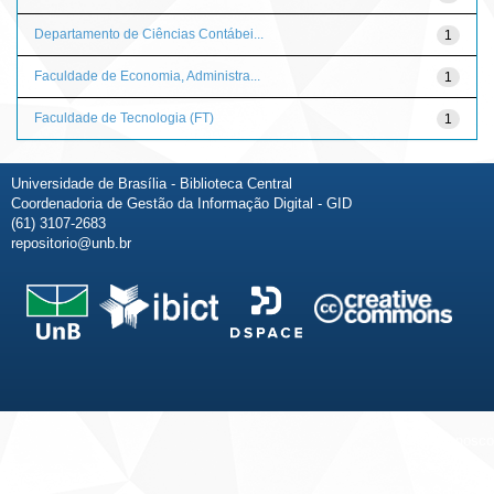
Departamento de Ciências Contábei...
1
Faculdade de Economia, Administra...
1
Faculdade de Tecnologia (FT)
1
Universidade de Brasília - Biblioteca Central
Coordenadoria de Gestão da Informação Digital - GID
(61) 3107-2683
repositorio@unb.br
Fale conosco
Sobre