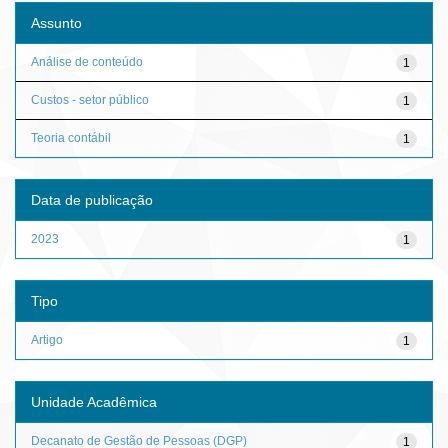
Assunto
Análise de conteúdo
1
Custos - setor público
1
Teoria contábil
1
Data de publicação
2023
1
Tipo
Artigo
1
Unidade Acadêmica
Decanato de Gestão de Pessoas (DGP)
1