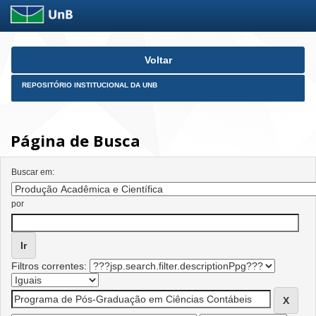
Skip
Voltar
navigation
REPOSITÓRIO INSTITUCIONAL DA UNB
Página de Busca
Buscar em:
por
Filtros correntes: