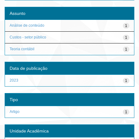
Assunto
Análise de conteúdo
1
Custos - setor público
1
Teoria contábil
1
Data de publicação
2023
1
Tipo
Artigo
1
Unidade Acadêmica