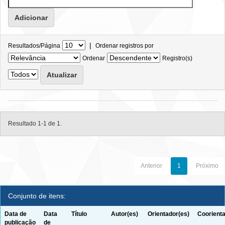
|
Resultados/Página
Ordenar registros por
Ordenar
Registro(s)
Resultado 1-1 de 1.
Anterior
1
Próximo
Conjunto de itens:
Data de
Data
Título
Autor(es)
Orientador(es)
Coorienta
publicação
de