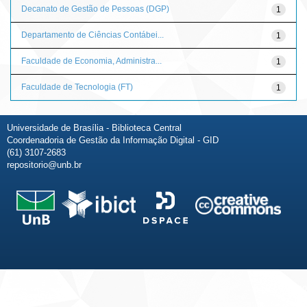
Decanato de Gestão de Pessoas (DGP)
1
Departamento de Ciências Contábei...
1
Faculdade de Economia, Administra...
1
Faculdade de Tecnologia (FT)
1
Universidade de Brasília - Biblioteca Central
Coordenadoria de Gestão da Informação Digital - GID
(61) 3107-2683
repositorio@unb.br
Fale conosco