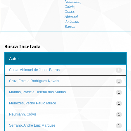
Neumann,
Clóvis
;
Costa,
Abimael
de Jesus
Barros
Busca facetada
Autor
Costa, Abimael de Jesus Barros
1
Cruz, Emelle Rodrigues Novais
1
Martins, Patricia Helena dos Santos
1
Menezes, Pedro Paulo Murce
1
Neumann, Clóvis
1
Serrano, André Luiz Marques
1