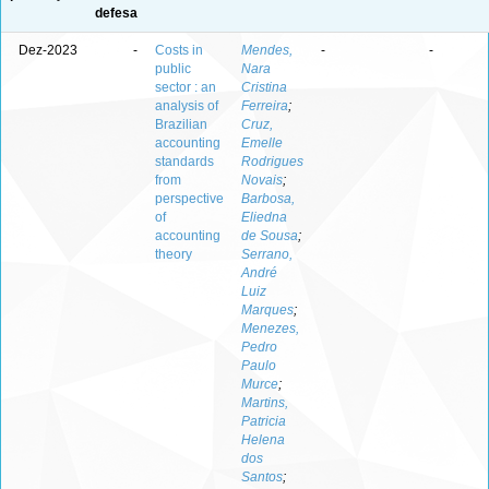
defesa
Dez-2023
-
Costs in
Mendes,
-
-
public
Nara
sector : an
Cristina
analysis of
Ferreira
;
Brazilian
Cruz,
accounting
Emelle
standards
Rodrigues
from
Novais
;
perspective
Barbosa,
of
Eliedna
accounting
de Sousa
;
theory
Serrano,
André
Luiz
Marques
;
Menezes,
Pedro
Paulo
Murce
;
Martins,
Patricia
Helena
dos
Santos
;