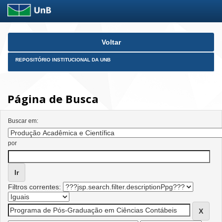
Skip
Voltar
navigation
REPOSITÓRIO INSTITUCIONAL DA UNB
Página de Busca
Buscar em:
por
Filtros correntes: