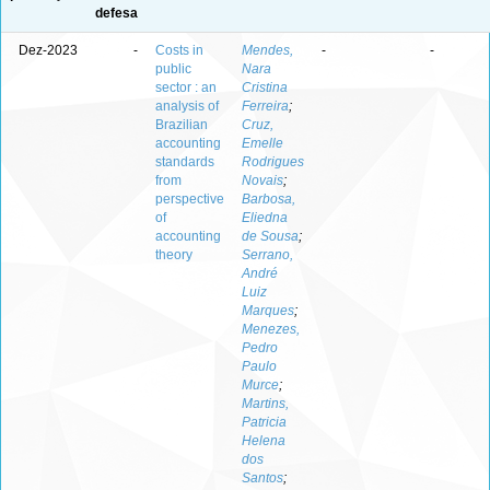
defesa
Dez-2023
-
Costs in
Mendes,
-
-
public
Nara
sector : an
Cristina
analysis of
Ferreira
;
Brazilian
Cruz,
accounting
Emelle
standards
Rodrigues
from
Novais
;
perspective
Barbosa,
of
Eliedna
accounting
de Sousa
;
theory
Serrano,
André
Luiz
Marques
;
Menezes,
Pedro
Paulo
Murce
;
Martins,
Patricia
Helena
dos
Santos
;