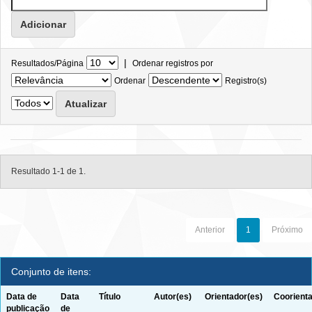
|
Resultados/Página
Ordenar registros por
Ordenar
Registro(s)
Resultado 1-1 de 1.
Anterior
1
Próximo
Conjunto de itens:
Data de
Data
Título
Autor(es)
Orientador(es)
Coorienta
publicação
de