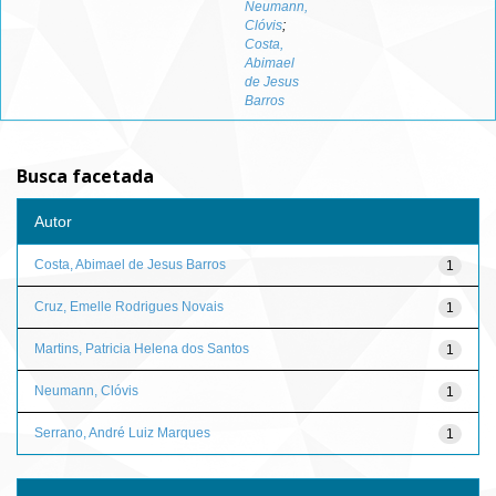
Neumann,
Clóvis
;
Costa,
Abimael
de Jesus
Barros
Busca facetada
Autor
Costa, Abimael de Jesus Barros
1
Cruz, Emelle Rodrigues Novais
1
Martins, Patricia Helena dos Santos
1
Neumann, Clóvis
1
Serrano, André Luiz Marques
1