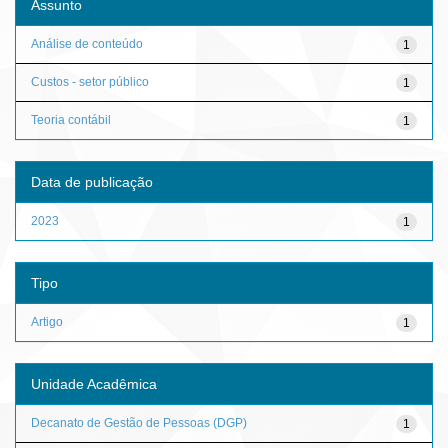
Assunto
Análise de conteúdo
1
Custos - setor público
1
Teoria contábil
1
Data de publicação
2023
1
Tipo
Artigo
1
Unidade Acadêmica
Decanato de Gestão de Pessoas (DGP)
1