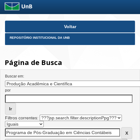
Skip
Voltar
navigation
REPOSITÓRIO INSTITUCIONAL DA UNB
Página de Busca
Buscar em:
por
Filtros correntes: