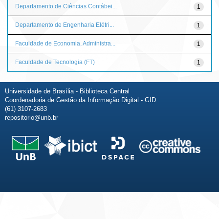
Departamento de Ciências Contábei...
1
Departamento de Engenharia Elétri...
1
Faculdade de Economia, Administra...
1
Faculdade de Tecnologia (FT)
1
Universidade de Brasília - Biblioteca Central
Coordenadoria de Gestão da Informação Digital - GID
(61) 3107-2683
repositorio@unb.br
Fale conosco