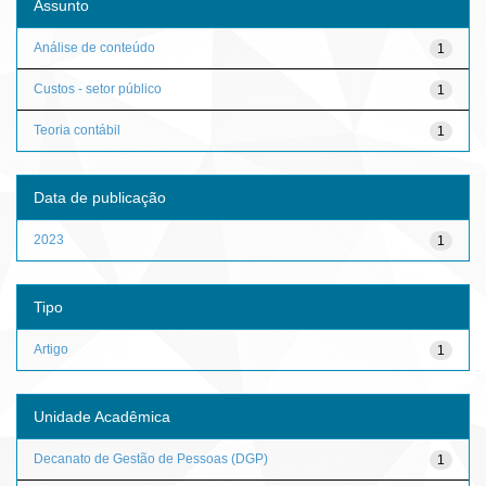
Assunto
Análise de conteúdo
1
Custos - setor público
1
Teoria contábil
1
Data de publicação
2023
1
Tipo
Artigo
1
Unidade Acadêmica
Decanato de Gestão de Pessoas (DGP)
1