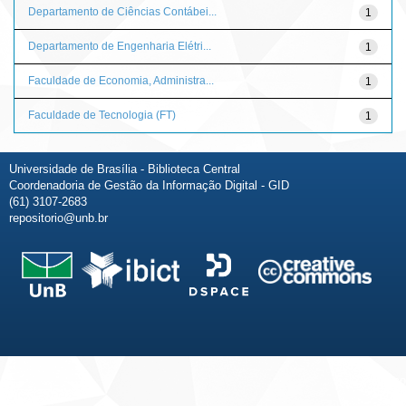
Departamento de Ciências Contábei...
1
Departamento de Engenharia Elétri...
1
Faculdade de Economia, Administra...
1
Faculdade de Tecnologia (FT)
1
Universidade de Brasília - Biblioteca Central
Coordenadoria de Gestão da Informação Digital - GID
(61) 3107-2683
repositorio@unb.br
Fale conosco