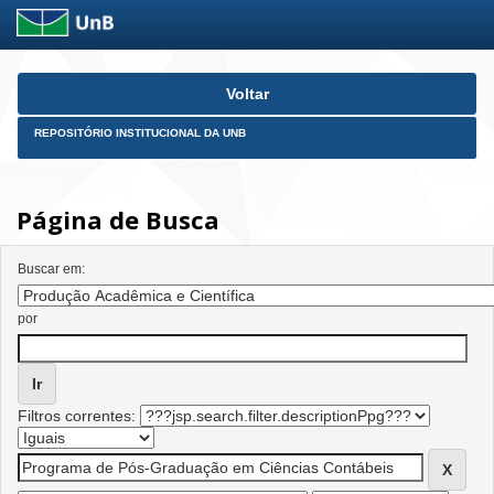
Skip
Voltar
navigation
REPOSITÓRIO INSTITUCIONAL DA UNB
Página de Busca
Buscar em:
por
Filtros correntes: