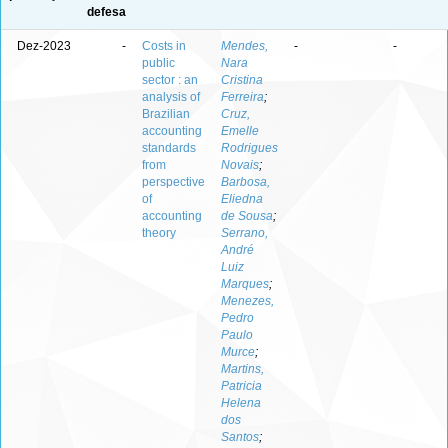
defesa
Dez-2023
-
Costs in
Mendes,
-
-
public
Nara
sector : an
Cristina
analysis of
Ferreira
;
Brazilian
Cruz,
accounting
Emelle
standards
Rodrigues
from
Novais
;
perspective
Barbosa,
of
Eliedna
accounting
de Sousa
;
theory
Serrano,
André
Luiz
Marques
;
Menezes,
Pedro
Paulo
Murce
;
Martins,
Patricia
Helena
dos
Santos
;