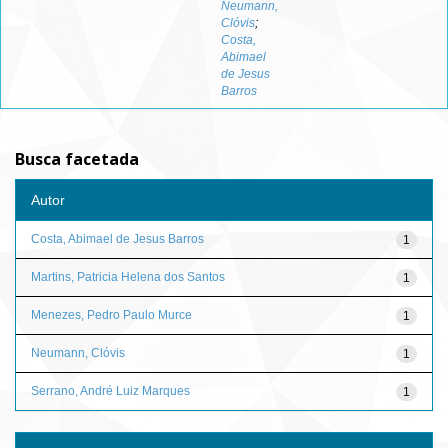
Neumann,
Clóvis
;
Costa,
Abimael
de Jesus
Barros
Busca facetada
Autor
Costa, Abimael de Jesus Barros
1
Martins, Patricia Helena dos Santos
1
Menezes, Pedro Paulo Murce
1
Neumann, Clóvis
1
Serrano, André Luiz Marques
1