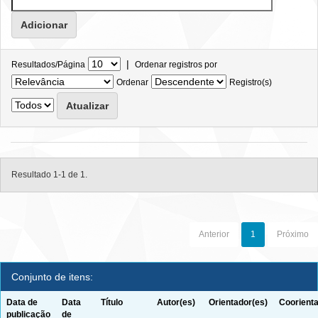
|
Resultados/Página
Ordenar registros por
Ordenar
Registro(s)
Resultado 1-1 de 1.
Anterior
1
Próximo
Conjunto de itens:
Data de
Data
Título
Autor(es)
Orientador(es)
Coorienta
publicação
de