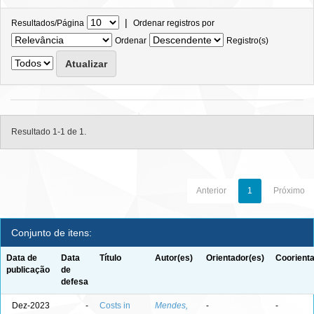
|
Resultados/Página
Ordenar registros por
Ordenar
Registro(s)
Resultado 1-1 de 1.
Anterior
1
Próximo
Conjunto de itens:
Data de
Data
Título
Autor(es)
Orientador(es)
Coorienta
publicação
de
defesa
Dez-2023
-
Costs in
Mendes,
-
-