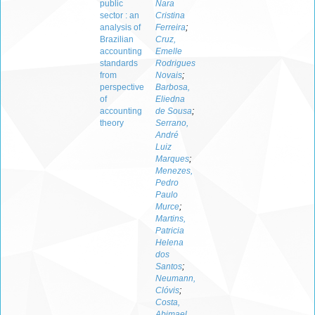
public
Nara
sector : an
Cristina
analysis of
Ferreira
;
Brazilian
Cruz,
accounting
Emelle
standards
Rodrigues
from
Novais
;
perspective
Barbosa,
of
Eliedna
accounting
de Sousa
;
theory
Serrano,
André
Luiz
Marques
;
Menezes,
Pedro
Paulo
Murce
;
Martins,
Patricia
Helena
dos
Santos
;
Neumann,
Clóvis
;
Costa,
Abimael