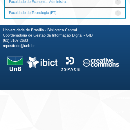
Faculdade de Economia, Administra...
1
Faculdade de Tecnologia (FT)
1
Universidade de Brasília - Biblioteca Central
Coordenadoria de Gestão da Informação Digital - GID
(61) 3107-2683
repositorio@unb.br
Fale conosco
Sobre