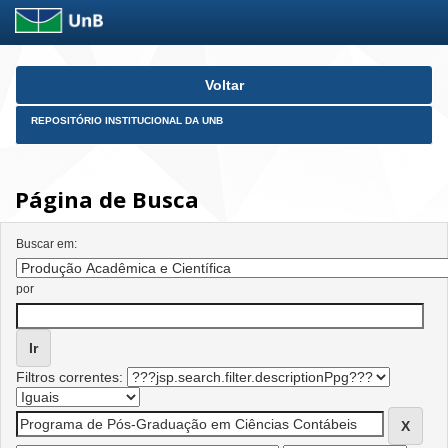
Skip
Voltar
navigation
REPOSITÓRIO INSTITUCIONAL DA UNB
Página de Busca
Buscar em:
por
Filtros correntes: