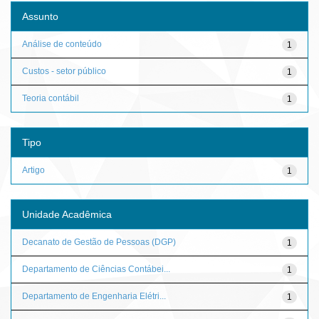
Assunto
Análise de conteúdo
1
Custos - setor público
1
Teoria contábil
1
Tipo
Artigo
1
Unidade Acadêmica
Decanato de Gestão de Pessoas (DGP)
1
Departamento de Ciências Contábei...
1
Departamento de Engenharia Elétri...
1