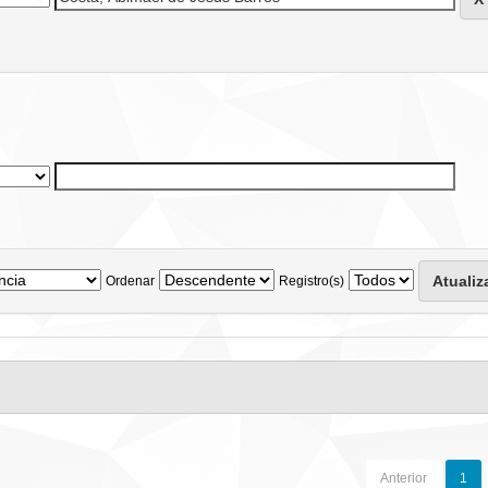
Ordenar
Registro(s)
Anterior
1