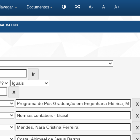
Navegar
Documentos
A-
A
A+
NAL DA UNB