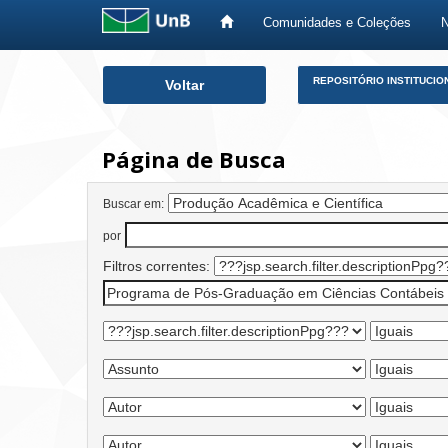
Comunidades e Coleções
Skip
REPOSITÓRIO INSTITUCIO
Voltar
navigation
Página de Busca
Buscar em:
por
Filtros correntes: